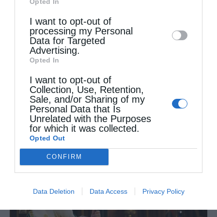
Opted In
Downstream Participants
that may further
I want to opt-out of
disclose it to other third parties.
processing my Personal
Data for Targeted
Advertising.
Opted In
I want to opt-out of
Collection, Use, Retention,
Sale, and/or Sharing of my
Αυστραλίας Μακάριος: «Ο Χριστός έδειξε τη
Personal Data that Is
λαμπρότητα της...
Unrelated with the Purposes
for which it was collected.
Opted Out
CONFIRM
Data Deletion
Data Access
Privacy Policy