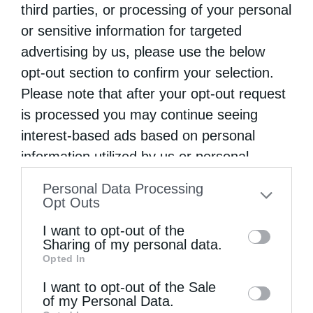
Επόμενο άρθρο
third parties, or processing of your personal
Ο Νέος Επίσκοπος Σωζοπόλεως κ. Κυριακός
or sensitive information for targeted
advertising by us, please use the below
opt-out section to confirm your selection.
ΔΕΙΤΕ ΕΠΙΣΗΣ
Please note that after your opt-out request
is processed you may continue seeing
interest-based ads based on personal
information utilized by us or personal
information disclosed to third parties prior
Personal Data Processing
to your opt-out. You may separately opt-out
Opt Outs
of the further disclosure of your personal
I want to opt-out of the
information by third parties on the IAB’s list
Sharing of my personal data.
Χειροτονία Διακόνου από τον Αρχιεπίσκοπο
Opted In
of downstream participants. This
Αυστραλίας στην Ιερά...
information may also be disclosed by us to
I want to opt-out of the Sale
of my Personal Data.
third parties on the
IAB’s List of