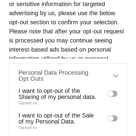
or sensitive information for targeted
advertising by us, please use the below
opt-out section to confirm your selection.
Please note that after your opt-out request
is processed you may continue seeing
interest-based ads based on personal
information utilized by us or personal
information disclosed to third parties prior
Personal Data Processing
to your opt-out. You may separately opt-out
Opt Outs
of the further disclosure of your personal
I want to opt-out of the
information by third parties on the IAB’s list
Sharing of my personal data.
Opted In
of downstream participants. This
information may also be disclosed by us to
I want to opt-out of the Sale
of my Personal Data.
third parties on the
IAB’s List of
Opted In
Downstream Participants
that may further