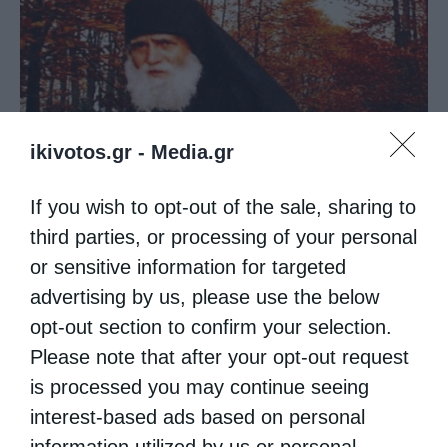
ikivotos.gr -
Media.gr
If you wish to opt-out of the sale, sharing to
Άγιος Παΐσιος: Η γλυκύτητα της πνευματικής ζωής
third parties, or processing of your personal
or sensitive information for targeted
advertising by us, please use the below
opt-out section to confirm your selection.
Please note that after your opt-out request
is processed you may continue seeing
interest-based ads based on personal
information utilized by us or personal