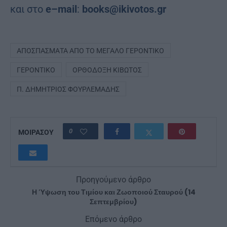
και στο
e
–
mail
:
books
@
ikivotos
.
gr
ΑΠΟΣΠΆΣΜΑΤΑ ΑΠΌ ΤΟ ΜΕΓΆΛΟ ΓΕΡΟΝΤΙΚΌ
ΓΕΡΟΝΤΙΚΌ
ΟΡΘΌΔΟΞΗ ΚΙΒΩΤΌΣ
Π. ΔΗΜΉΤΡΙΟΣ ΦΟΥΡΛΕΜΆΔΗΣ
0
ΜΟΙΡΑΣΟΥ
Προηγούμενο άρθρο
Η Ύψωση του Τιμίου και Ζωοποιού Σταυρού (14
Σεπτεμβρίου)
Επόμενο άρθρο