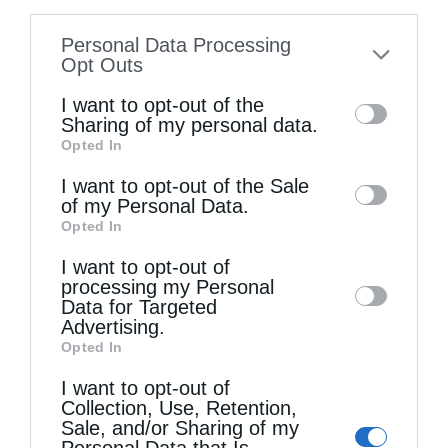
information disclosed to third parties prior
Personal Data Processing
to your opt-out. You may separately opt-out
Opt Outs
Ψαλίδι στη γλώσσα
of the further disclosure of your personal
I want to opt-out of the
information by third parties on the IAB’s list
Sharing of my personal data.
Opted In
of downstream participants. This
information may also be disclosed by us to
I want to opt-out of the Sale
of my Personal Data.
third parties on the
IAB’s List of
Opted In
Downstream Participants
that may further
I want to opt-out of
disclose it to other third parties.
processing my Personal
Data for Targeted
Advertising.
Άγιος Παΐσιος ο Αγιορείτης: Ἐχε εμπιστοσύνη στο
Opted In
Θεό
I want to opt-out of
Collection, Use, Retention,
Sale, and/or Sharing of my
Personal Data that Is