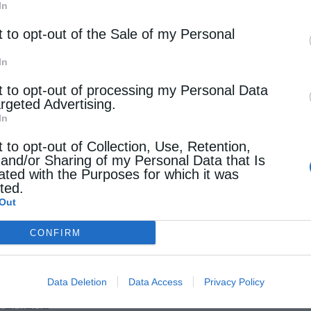
In
των Ελληνοκαναδών βουλευτών µας,
t to opt-out of the Sale of my Personal
τρατηγικής σημασίας στη Μεσόγειο σύμμαχο χώρα
 θρησκευτικής ελευθερίας και ισότητας για
In
µενικού µας Πατριαρχείου.
t to opt-out of processing my Personal Data
argeted Advertising.
In
t to opt-out of Collection, Use, Retention,
 and/or Sharing of my Personal Data that Is
ated with the Purposes for which it was
cted.
Out
CONFIRM
Επόμενο άρθρο
Ο Σύρου Δωρόθεος τοποτηρητής στη Θήρα
Data Deletion
Data Access
Privacy Policy
 ΕΠΙΣΗΣ