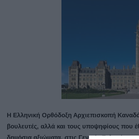
Η Ελληνική Ορθόδοξη Αρχιεπισκοπή Καναδά 
βουλευτές, αλλά και τους υποψηφίους που έ
δηµόσια αξιώµατα, στις Γενικές Εκλογές του