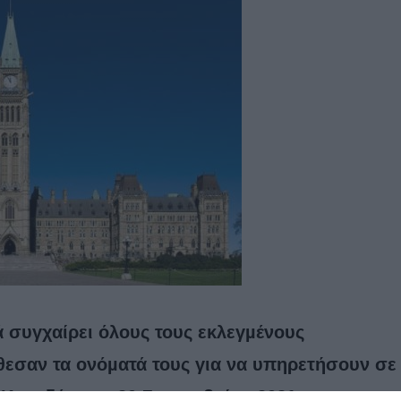
συγχαίρει όλους τους εκλεγµένους
θεσαν τα ονόµατά τους για να υπηρετήσουν σε
 Καναδά, στις 20 Σεπτεµβρίου 2021.