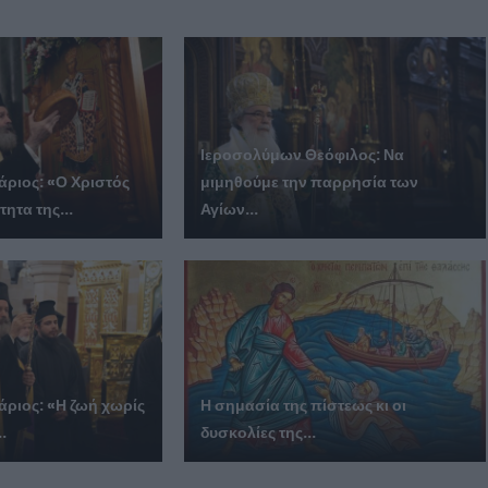
Ιεροσολύμων Θεόφιλος: Να
ριος: «Ο Χριστός
μιμηθούμε την παρρησία των
τητα της...
Αγίων...
ριος: «Η ζωή χωρίς
Η σημασία της πίστεως κι οι
..
δυσκολίες της...