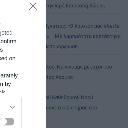
Αυστραλίας στην Ιερά Επισκοπή Χώρας
r
Δημητριάδος Ιγνάτιος: «Ο Χριστός μάς έδειξε
rgeted
το μέλλον μας» – Με λαμπρότητα εορτάστηκε
confirm
στον Βόλο η Μεταμόρφωση
is
sed on
Κορίνθου Παύλος: Να γίνουμε μέτοχοι του
parately
φωτός της Θείας Χάριτος
on by
his
Πανήγυρη Ιερού Καθεδρικού Ναού
 the
Μεταμορφώσεως του Σωτήρος στο
ose it to
Αρκαλοχώρι