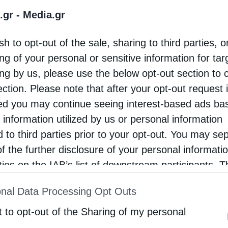
.gr -
Media.gr
µότερες ευχές της σε όλους τους Ελληνοκαναδούς
σσερις εκλεγµένους βουλευτές ελληνικής
sh to opt-out of the sale, sharing to third parties, o
Εµµανουέλα Λαµπροπούλου και Άννα Κουτράκη.
ng of your personal or sensitive information for ta
ing by us, please use the below opt-out section to 
α της Ελληνικής Ανεξαρτησίας, είναι
ection. Please note that after your opt-out request 
ευση να βλέπουµε Ελληνοκαναδούς -και µάλιστα
d you may continue seeing interest-based ads ba
τή τη δηµοκρατική διαδικασία και να εργάζονται
 information utilized by us or personal information
d to third parties prior to your opt-out. You may se
αι αξίες των προγόνων µας για αγάπη και
of the further disclosure of your personal informati
ερο καλό.
rties on the IAB’s list of downstream participants. T
 σύντοµα στη Βουλή του Καναδά για να
ion may also be disclosed by us to third parties on
nal Data Processing Opt Outs
st of Downstream Participants
that may further discl
ις της σημερινής κοινωνίας,
rd parties.
t to opt-out of the Sharing of my personal
 µε τη συνεχιζόµενη πανδηµία του COVID-19.