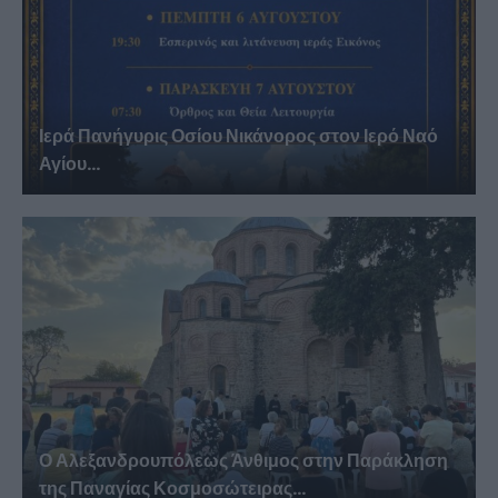
Ιερά Πανήγυρις Οσίου Νικάνορος στον Ιερό Ναό
Αγίου...
Ο Αλεξανδρουπόλεως Άνθιμος στην Παράκληση
της Παναγίας Κοσμοσώτειρας...