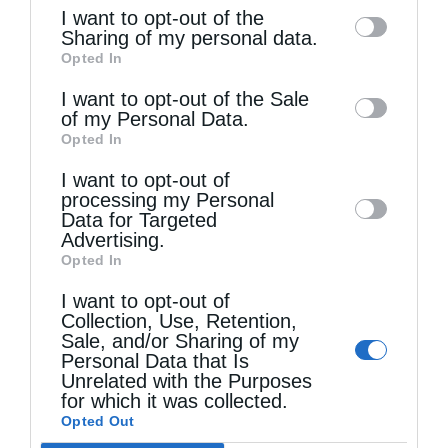
of the further disclosure of your personal
I want to opt-out of the
information by third parties on the IAB’s list
Sharing of my personal data.
Opted In
of downstream participants. This
information may also be disclosed by us to
I want to opt-out of the Sale
of my Personal Data.
third parties on the
IAB’s List of
Opted In
Downstream Participants
that may further
I want to opt-out of
disclose it to other third parties.
processing my Personal
Data for Targeted
Advertising.
Opted In
I want to opt-out of
Collection, Use, Retention,
Sale, and/or Sharing of my
Personal Data that Is
Unrelated with the Purposes
for which it was collected.
Opted Out