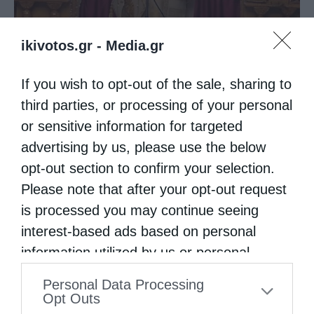
ikivotos.gr -
Media.gr
If you wish to opt-out of the sale, sharing to
third parties, or processing of your personal
or sensitive information for targeted
advertising by us, please use the below
opt-out section to confirm your selection.
Please note that after your opt-out request
is processed you may continue seeing
interest-based ads based on personal
information utilized by us or personal
information disclosed to third parties prior
Personal Data Processing
to your opt-out. You may separately opt-out
Opt Outs