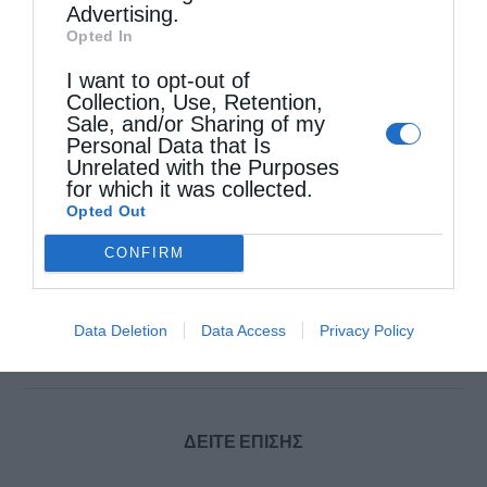
Advertising.
ΜΗΤΡΟΠΟΛΊΤΗΣ ΔΙΔΥΜΟΤΕΊΧΟΥ Κ. ΔΑΜΑΣΚΗΝΌΣ
Opted In
I want to opt-out of
Collection, Use, Retention,
Sale, and/or Sharing of my
0
ΜΟΙΡΑΣΟΥ
Personal Data that Is
Unrelated with the Purposes
for which it was collected.
Opted Out
Προηγούμενο άρθρο
CONFIRM
Αρχιερατική Θεία Λειτουργία στους σεισμόπληκτους στο
Εκθεσιακό Κέντρο Αρκαλοχωρίου
Επόμενο άρθρο
Data Deletion
Data Access
Privacy Policy
Τα ονομαστήρια του Μητροπολίτη Ναυπάκτου Ιεροθέου
(ΦΩΤΟ)
ΔΕΙΤΕ ΕΠΙΣΗΣ