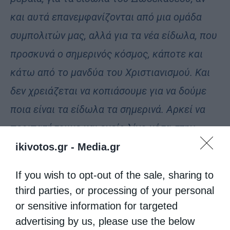
και αυτά επανεμφανίζονται από μια ομάδα
συμπολιτών μας, αλλά για τα νέα είδωλα, που
προσκυνά ο σημερινός κόσμος, κάποτε και
κάτω από το μανδύα του Χριστιανισμού. Και
δεν χρειάζεται να κοπιάσουμε για να δούμε
ποια είναι τα είδωλα τα σημερινά. Αρκεί να
περιπατήσουμε και εμείς λίγο μέσα στην
κοινωνία μας. Ζούμε μέσα σ’ ένα
ikivotos.gr -
Media.gr
νεοειδωλολατρικό περιβάλλον. Η
If you wish to opt-out of the sale, sharing to
περιρρέουσα ατμόσφαιρα είναι στην
third parties, or processing of your personal
πραγματικότητα αντιχριστιανική. Σήμερα
or sensitive information for targeted
όταν θέλει κανείς να ζήσει σύμφωνα με όσα
advertising by us, please use the below