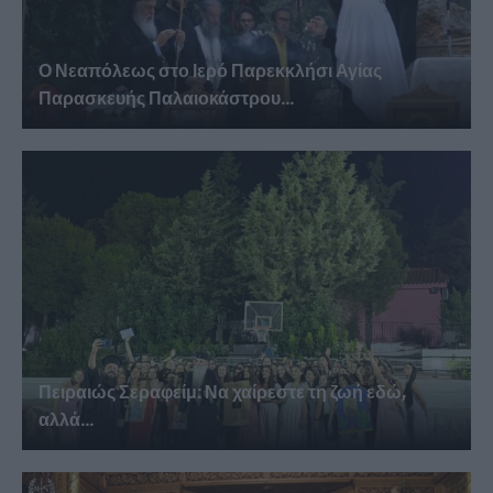
Ο Νεαπόλεως στο Ιερό Παρεκκλήσι Αγίας
Παρασκευής Παλαιοκάστρου...
Πειραιώς Σεραφείμ: Να χαίρεστε τη ζωή εδώ,
αλλά...