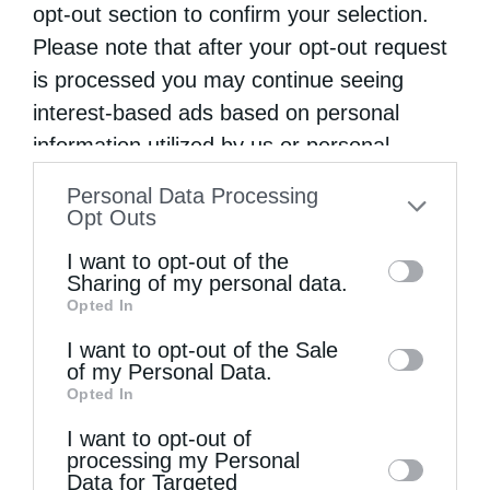
opt-out section to confirm your selection.
μας δίδαξε ο Χριστός πολύ συχνά
Please note that after your opt-out request
αντιμετωπίζει την ειρωνεία των άλλων, όπως
is processed you may continue seeing
συνέβη με τον απόστολο Παύλο και τον άγιο
interest-based ads based on personal
Διονύσιο στον Άρειο Πάγο».
information utilized by us or personal
information disclosed to third parties prior
Στις ιερές ακολουθίες προσήλθαν ο
Personal Data Processing
to your opt-out. You may separately opt-out
Opt Outs
Αντιδήμαρχος Ορεστιάδος Γεώργιος
of the further disclosure of your personal
I want to opt-out of the
Καραγιάννης στον Εσπερινό και οι
information by third parties on the IAB’s list
Sharing of my personal data.
Opted In
of downstream participants. This
Βουλευτές Έβρου Αναστάσιος Δημοσχάκης
information may also be disclosed by us to
I want to opt-out of the Sale
και Σταύρος Κελέτσης στην Θεία Λειτουργία.
of my Personal Data.
third parties on the
IAB’s List of
Opted In
Downstream Participants
that may further
I want to opt-out of
disclose it to other third parties.
ΆΓΙΟΣ ΔΙΟΝΎΣΙΟΣ ΑΡΕΟΠΑΓΊΤΗΣ
processing my Personal
Data for Targeted
ΜΗΤΡΌΠΟΛΗ ΔΙΔΥΜΟΤΕΊΧΟΥ