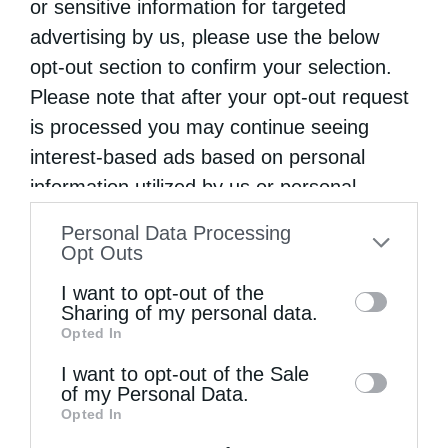
or sensitive information for targeted
advertising by us, please use the below
opt-out section to confirm your selection.
Please note that after your opt-out request
is processed you may continue seeing
interest-based ads based on personal
information utilized by us or personal
information disclosed to third parties prior
Personal Data Processing
to your opt-out. You may separately opt-out
Opt Outs
of the further disclosure of your personal
I want to opt-out of the
information by third parties on the IAB’s list
Sharing of my personal data.
Opted In
of downstream participants. This
Φωτογραφίες: Χρήστος Μπόνης
information may also be disclosed by us to
I want to opt-out of the Sale
of my Personal Data.
third parties on the
IAB’s List of
Opted In
Downstream Participants
that may further
ΑΡΧΙΕΠΊΣΚΟΠΟΣ ΑΘΗΝΏΝ