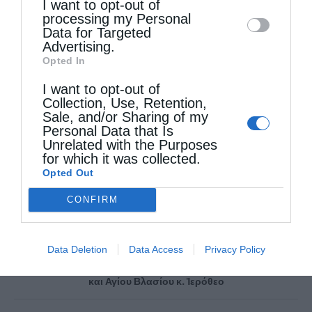
I want to opt-out of
disclose it to other third parties.
processing my Personal
ΑΡΧΙΕΠΊΣΚΟΠΟΣ ΑΘΗΝΏΝ Κ. ΙΕΡΏΝΥΜΟΣ
Data for Targeted
Advertising.
ΜΗΤΡΟΠΟΛΊΤΗΣ Ν. ΙΩΝΊΑΣ Κ. ΓΑΒΡΙΉΛ
Opted In
ΣΤΈΓΗ ΒΑΣΙΛΙΚΉΣ ΤΖΈΡΜΠΗ
I want to opt-out of
Collection, Use, Retention,
Sale, and/or Sharing of my
Personal Data that Is
0
ΜΟΙΡΑΣΟΥ
Unrelated with the Purposes
for which it was collected.
Opted Out
Προηγούμενο άρθρο
CONFIRM
Οσία Μεθοδία της Κιμώλου (05 Οκτωβρίου)
Επόμενο άρθρο
Data Deletion
Data Access
Privacy Policy
’’ΔΗΜΗΤΡΙΑ 2021’’ 2η μέρα – Ὁμιλία & Ἐνοριακό
Ἀρχονταρίκι με τον Σεβασμιώτατο Μητροπολίτη Ναυπάκτου
και Αγίου Βλασίου κ. Ἱερόθεο