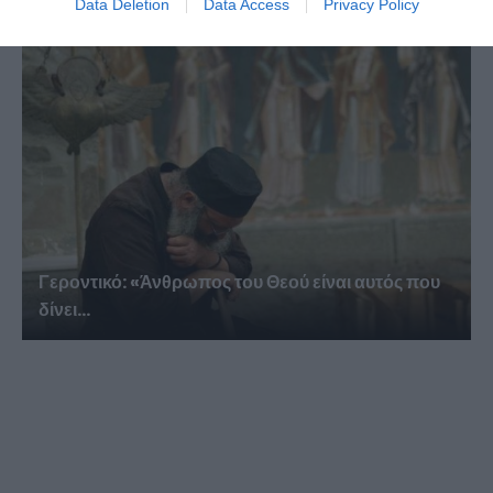
Data Deletion
Data Access
Privacy Policy
Γεροντικό: «Άνθρωπος του Θεού είναι αυτός που
δίνει...