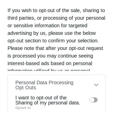
Άγιος Παΐσιος: Η γλυκύτητα της πνευματικής ζωής
If you wish to opt-out of the sale, sharing to
third parties, or processing of your personal
or sensitive information for targeted
advertising by us, please use the below
opt-out section to confirm your selection.
Please note that after your opt-out request
is processed you may continue seeing
interest-based ads based on personal
information utilized by us or personal
Ψαλίδι στη γλώσσα
information disclosed to third parties prior
Personal Data Processing
to your opt-out. You may separately opt-out
Opt Outs
of the further disclosure of your personal
I want to opt-out of the
information by third parties on the IAB’s list
Sharing of my personal data.
Opted In
of downstream participants. This