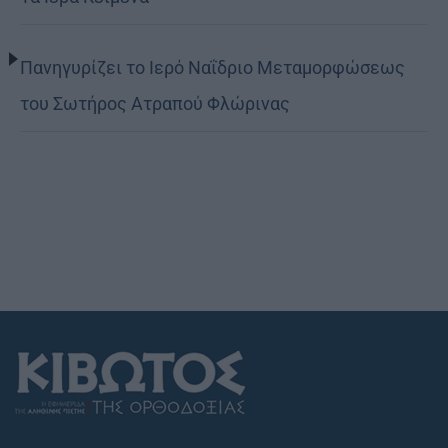
Πανηγυρίζει το Ιερό Ναΐδριο Μεταμορφώσεως
του Σωτήρος Ατραπού Φλώρινας