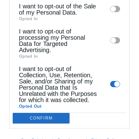
information may also be disclosed by us to
I want to opt-out of the Sale
of my Personal Data.
third parties on the
IAB’s List of
Opted In
Downstream Participants
that may further
I want to opt-out of
disclose it to other third parties.
Άγιος Παΐσιος ο Αγιορείτης: Ἐχε εμπιστοσύνη στο
processing my Personal
Data for Targeted
Θεό
Advertising.
Opted In
I want to opt-out of
Collection, Use, Retention,
Sale, and/or Sharing of my
Personal Data that Is
Unrelated with the Purposes
for which it was collected.
Opted Out
CONFIRM
Ρώτησε κάποιος τον αββά Παφνούτιο: “Πες μου
κάποιον...