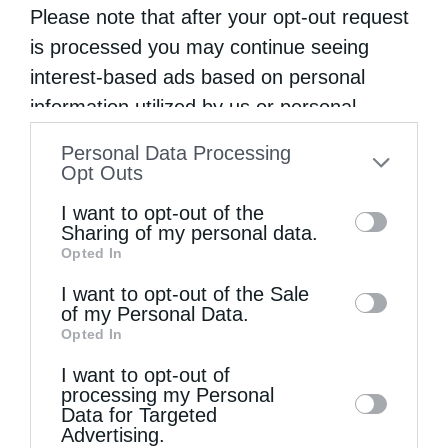
Please note that after your opt-out request
is processed you may continue seeing
interest-based ads based on personal
information utilized by us or personal
information disclosed to third parties prior
Δύο τόνους τρόφιμα και είδη προσωπικής
Personal Data Processing
to your opt-out. You may separately opt-out
Opt Outs
υγιεινής στα...
of the further disclosure of your personal
I want to opt-out of the
information by third parties on the IAB’s list
Sharing of my personal data.
Opted In
of downstream participants. This
information may also be disclosed by us to
I want to opt-out of the Sale
of my Personal Data.
third parties on the
IAB’s List of
Opted In
Downstream Participants
that may further
I want to opt-out of
disclose it to other third parties.
processing my Personal
Data for Targeted
Advertising.
Δύο τόνους τρόφιμα και είδη προσωπικής