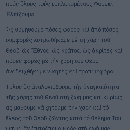
πρός ὅλους τούς ἐμπλεκομένους Φορεῖς.
Ἐλπίζουμε.
Ἄς θυμηθοῦμε πόσες φορές καί ἀπό πόσες
συμφορές λυτρωθήκαμε μέ τή χάρη τοῦ
Θεοῦ, ὡς Ἔθνος, ὡς κράτος, ὡς ἀκρίτες καί
πόσες φορές μέ τήν χάρη του Θεοῦ
ἀναδειχθήκαμε νικητές καί τροπαιοφόροι.
Τέλος ἄς ἀναλογισθοῦμε τήν ἀναγκαιότητα
τῆς χάρης τοῦ Θεοῦ στή ζωή μας καί κυρίως
ἄς μάθουμε νά ζητοῦμε τήν χάρη καί τό
ἔλεος τοῦ Θεοῦ ζῶντας κατά τό θέλημά Του.
Ὅ,τι κι ἄν ἐπιτρέπει ο Θεός στή ζωή μας,