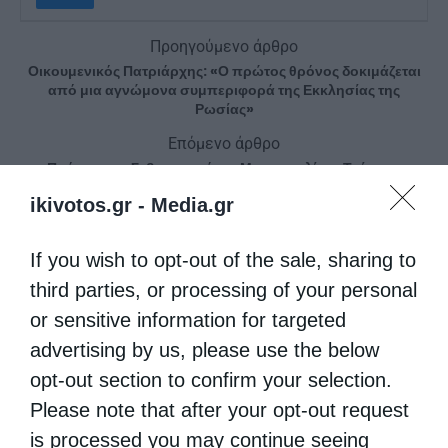
Προηγούμενο άρθρο
Οικουμενικός Πατριάρχης: «Ο πρώτος θρόνος δοκιμάζεται
από μια αγνώμονα συμπεριφορά της Εκκλησίας της
Ρωσίας»
Επόμενο άρθρο
Πρόγραμμα Σεβασμιωτάτου Μητροπολίτου Τρίκκης,
Γαρδικίου και Πύλης κ. Χρυσοστόμου από 30 Οκτωβρίου
ikivotos.gr -
Media.gr
έως 5 Νοεμβρίου 2021
If you wish to opt-out of the sale, sharing to
ΔΕΙΤΕ ΕΠΙΣΗΣ
third parties, or processing of your personal
or sensitive information for targeted
advertising by us, please use the below
opt-out section to confirm your selection.
Please note that after your opt-out request
is processed you may continue seeing