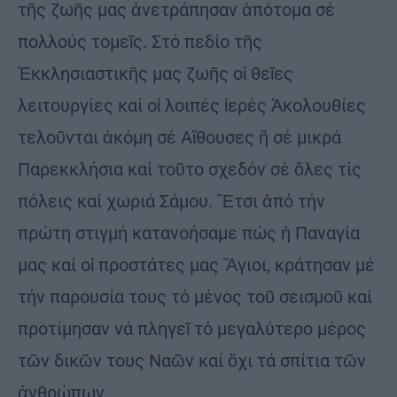
τῆς ζωῆς μας ἀνετράπησαν ἀπότομα σέ
πολλούς τομεῖς. Στό πεδίο τῆς
Ἐκκλησιαστικῆς μας ζωῆς οἱ θεῖες
λειτουργίες καί οἱ λοιπές ἱερές Ἀκολουθίες
τελοῦνται ἀκόμη σέ Αἴθουσες ἤ σέ μικρά
Παρεκκλήσια καί τοῦτο σχεδόν σέ ὅλες τίς
πόλεις καί χωριά Σάμου. Ἔτσι ἀπό τήν
πρώτη στιγμή κατανοήσαμε πώς ἡ Παναγία
μας καί οἱ προστάτες μας Ἅγιοι, κράτησαν μέ
τήν παρουσία τους τό μένος τοῦ σεισμοῦ καί
προτίμησαν νά πληγεῖ τό μεγαλύτερο μέρος
τῶν δικῶν τους Ναῶν καί ὄχι τά σπίτια τῶν
ἀνθρώπων.