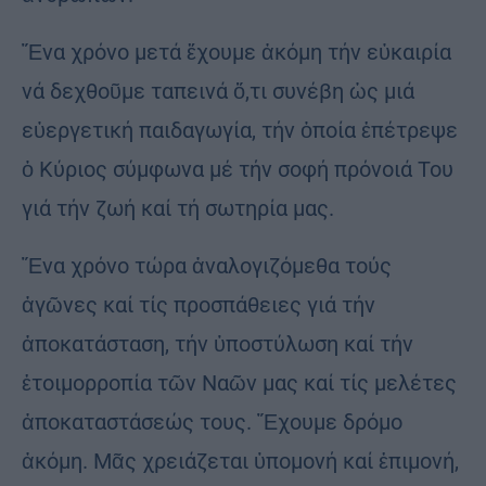
Ἕνα χρόνο μετά ἔχουμε ἀκόμη τήν εὐκαιρία
νά δεχθοῦμε ταπεινά ὅ,τι συνέβη ὡς μιά
εὐεργετική παιδαγωγία, τήν ὁποία ἐπέτρεψε
ὁ Κύριος σύμφωνα μέ τήν σοφή πρόνοιά Του
γιά τήν ζωή καί τή σωτηρία μας.
Ἕνα χρόνο τώρα ἀναλογιζόμεθα τούς
ἀγῶνες καί τίς προσπάθειες γιά τήν
ἀποκατάσταση, τήν ὑποστύλωση καί τήν
ἐτοιμορροπία τῶν Ναῶν μας καί τίς μελέτες
ἀποκαταστάσεώς τους. Ἔχουμε δρόμο
ἀκόμη. Μᾶς χρειάζεται ὑπομονή καί ἐπιμονή,