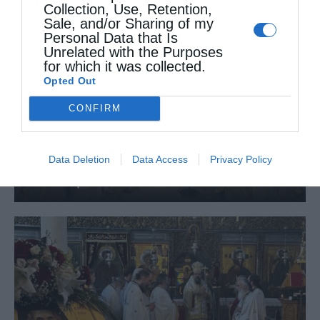
Collection, Use, Retention,
Sale, and/or Sharing of my
Personal Data that Is
Unrelated with the Purposes
for which it was collected.
Opted Out
CONFIRM
Data Deletion
Data Access
Privacy Policy
Χειροθεσία Πνευματικού και Οικονόμου στις
Πινακάτες