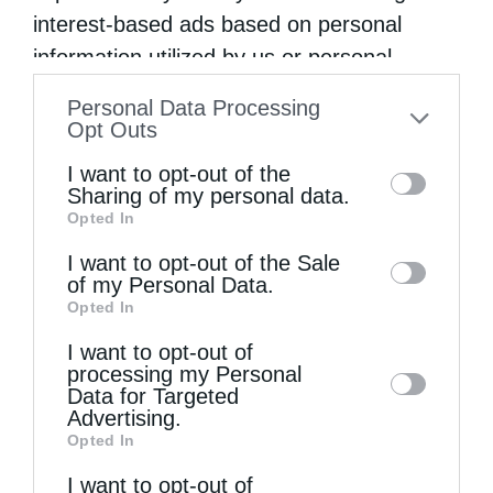
interest-based ads based on personal
information utilized by us or personal
information disclosed to third parties prior
Δημητριάδος Ιγνάτιος: «Να φτάσουμε
Personal Data Processing
to your opt-out. You may separately opt-out
Opt Outs
προετοιμασμένοι στο Πάσχα του...
of the further disclosure of your personal
I want to opt-out of the
information by third parties on the IAB’s list
Sharing of my personal data.
Opted In
of downstream participants. This
information may also be disclosed by us to
I want to opt-out of the Sale
of my Personal Data.
third parties on the
IAB’s List of
Opted In
Downstream Participants
that may further
I want to opt-out of
disclose it to other third parties.
processing my Personal
Data for Targeted
Advertising.
Ετήσιο Μνημόσυνο του Αοιδίμου Μητροπολίτου
Opted In
Κορίνθου κυρού Διονυσίου...
I want to opt-out of