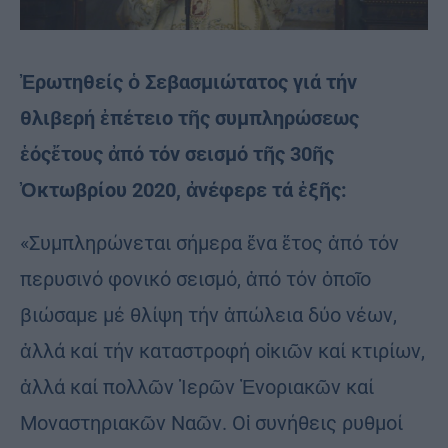
Ἐρωτηθείς ὁ Σεβασμιώτατος γιά τήν
θλιβερή ἐπέτειο τῆς συμπληρώσεως
ἑόςἔτους ἀπό τόν σεισμό τῆς 30ῆς
Ὀκτωβρίου 2020, ἀνέφερε τά ἐξῆς:
«Συμπληρώνεται σήμερα ἕνα ἔτος ἀπό τόν
περυσινό φονικό σεισμό, ἀπό τόν ὁποῖο
βιώσαμε μέ θλίψη τήν ἀπώλεια δύο νέων,
ἀλλά καί τήν καταστροφή οἰκιῶν καί κτιρίων,
ἀλλά καί πολλῶν Ἱερῶν Ἐνοριακῶν καί
Μοναστηριακῶν Ναῶν. Οἱ συνήθεις ρυθμοί