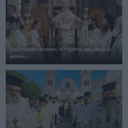
Δημητριάδος Ιγνάτιος: «Ο Χριστός μάς έδειξε το
μέλλον...