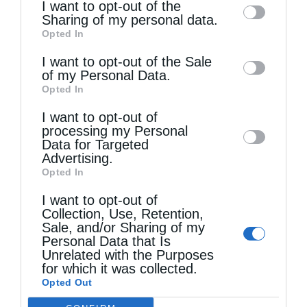
I want to opt-out of the
θ). Ἡ παρακαταθήκη αὐτή, «νά φυλάξετε τήν
information by third parties on the IAB’s list
Sharing of my personal data.
Opted In
of downstream participants. This
πίστη σας, γιατί ὅταν ἐπιάσαμε τά ὅπλα
information may also be disclosed by us to
I want to opt-out of the Sale
εἴπαμε πρῶτα ὑπέρ πίστεως»
of my Personal Data.
third parties on the
IAB’s List of
(Θ.Κολοκοτρώνης),ἐπιβάλλει ὁ χαρακτήρ καί
Opted In
Downstream Participants
that may further
τῆς συχρόνου ἐθνικῆς παιδείας νά εἶναι
I want to opt-out of
disclose it to other third parties.
processing my Personal
σύμφωνος πρός τήν Ὀρθόδοξον Χριστιανικήν
Data for Targeted
Advertising.
Παράδοσιν.
Opted In
ι). Ὁ ἄρρηκτος ὀντολογικῶς καί λυσιτελής
I want to opt-out of
Collection, Use, Retention,
ἐθνικῶς δεσμός Ὀρθοδόξου Ἐκκλησίας καί
Sale, and/or Sharing of my
Personal Data that Is
Ἑλληνικοῦ Ἔθνους κατά τό 1821 καθιστᾶ
Unrelated with the Purposes
ἐπιβεβλημένην τήν ἐφαρμογήν τοῦ λόγου τοῦ
for which it was collected.
Opted Out
Θεοδώρου Κολοκοτρώνη «ἐμεῖς θά