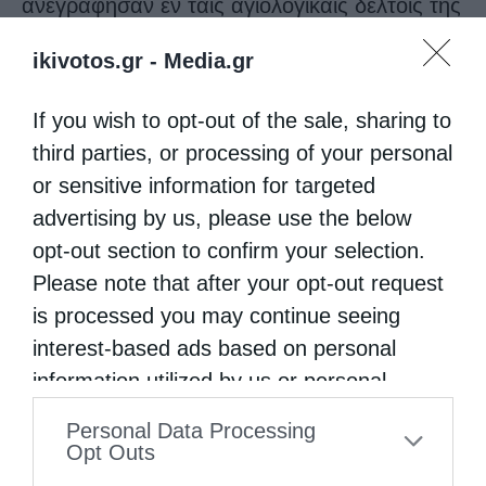
ἀνεγράφησαν ἐν ταῖς ἁγιολογικαῖς δέλτοις τῆς
Ἐκκλησίας.
ikivotos.gr -
Media.gr
ζ). Μεγίστη καί ἀξιομίμητη εἶναι ἡ προσφορά
If you wish to opt-out of the sale, sharing to
τῆς Ἐκκλησίας εἰς τήν διατήρησιν τῆς ἐθνικῆς
third parties, or processing of your personal
συνειδήσεως, τῆς ἱστορικῆς μνήμης καί τῆς
or sensitive information for targeted
ἑλληνικῆς γλώσσης.Ὁ ἔντεχνος, ἀλλά καί ὁ
advertising by us, please use the below
opt-out section to confirm your selection.
λαϊκός πολιτισμός τοῦ Ἔθνους εἶναι
Please note that after your opt-out request
Χριστοκεντρικός.
is processed you may continue seeing
η). Ἡ Πίστις τῶν ἀγωνιστῶν ἀπετέλει τόν
interest-based ads based on personal
κυριώτερον σύμμαχον τῶν ἡρώων τοῦ
information utilized by us or personal
information disclosed to third parties prior
1821,ὡς ἐμφαίνεται ἀπό τούς λόγους καί τάς
Personal Data Processing
to your opt-out. You may separately opt-out
Opt Outs
πράξεις των.
of the further disclosure of your personal