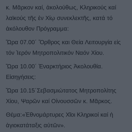
κ. Μᾶρκον καί, ἀκολούθως, Κληρικούς καί
λαϊκούς τῆς ἐν Χίῳ συνεκλεκτῆς, κατά τό
ἀκόλουθον Πρόγραμμα:
Ὥρα 07.00΄ Ὄρθρος και Θεία Λειτουργία εἰς
τόν Ἱερόν Μητροπολιτικόν Ναόν Χίου.
Ὥρα 10.00΄ Ἐναρκτήριος Ἀκολουθία.
Εἰσηγήσεις:
Ὥρα 10.15΄Σεβασμιώτατος Μητροπολίτης
Χίου, Ψαρῶν καί Οἰνουσσῶν κ. Μᾶρκος.
Θέμα:«Ἐθνομάρτυρες Χῖοι Κληρικοί καί ἡ
ἁγιοκατάταξις αὐτῶν».