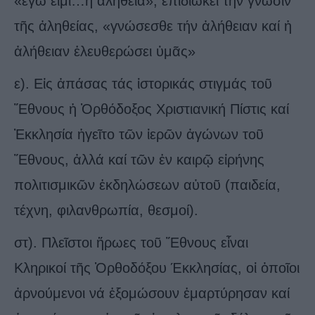
«ἐγώ εἰμί…ἡ ἀλήθεια», ἐπιδιώκει τήν γνῶσιν
τῆς ἀληθείας, «γνώσεσθε τήν ἀλήθειαν καί ἡ
ἀλήθειαν ἐλευθερώσει ὑμᾶς»
ε). Εἰς ἀπάσας τάς ἱστορικάς στιγμάς τοῦ
Ἔθνους ἡ Ὀρθόδοξος Χριστιανική Πίστις καί
Ἐκκλησία ἡγεῖτο τῶν ἱερῶν ἀγώνων τοῦ
Ἔθνους, ἀλλά καί τῶν ἐν καιρῷ εἰρήνης
πολιτισμικῶν ἐκδηλώσεων αὐτοῦ (παιδεία,
τέχνη, φιλανθρωπία, θεσμοί).
στ). Πλεῖστοι ἥρωες τοῦ Ἔθνους εἶναι
Κληρικοί τῆς Ὀρθοδόξου Έκκλησίας, οἱ ὁποῖοι
ἀρνούμενοι νά ἐξομώσουν ἐμαρτύρησαν καί