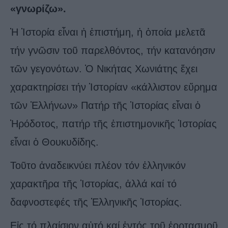
«γνωρίζω».
Ἡ Ἱστορία εἶναι ἡ ἐπιστήμη, ἡ ὁποία μελετᾶ
τήν γνῶσιν τοῦ παρελθόντος, τήν κατανόησιν
τῶν γεγονότων. Ὁ Νικήτας Χωνιάτης ἔχει
χαρακτηρίσει τήν Ἱστορίαν «κάλλιστον εὕρημα
τῶν Ἑλλήνων» Πατήρ τῆς Ἱστορίας εἶναι ὁ
Ἡρόδοτος, πατήρ τῆς ἐπιστημονικῆς Ἱστορίας
εἶναι ὁ Θουκυδίδης.
Τοῦτο ἀναδεικνύει πλέον τόν ἑλληνικόν
χαρακτῆρα τῆς Ἱστορίας, ἀλλά καί τό
δαφνοστεφές τῆς Ἑλληνικῆς Ἱστορίας.
Εἰς τό πλαίσιον αὐτό καί ἐντός τοῦ ἑορτασμοῦ