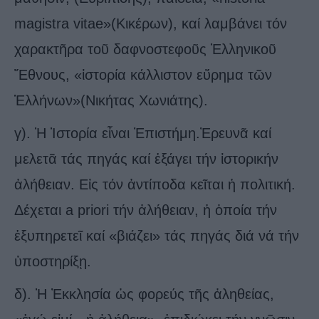
magistra vitae»(Κικέρων), καί λαμβάνει τόν
χαρακτῆρα τοῦ δαφνοστεφοῦς Ἑλληνικοῦ
Ἔθνους, «ἱστορία κάλλιστον εὕρημα τῶν
Ἑλλήνων»(Νικήτας Χωνιάτης).
γ). Ἡ Ἱστορία εἶναι Ἐπιστήμη.Ἐρευνᾶ καί
μελετᾶ τάς πηγάς καί ἐξάγει τήν ἱστορικήν
ἀλήθειαν. Εἰς τόν ἀντίποδα κεῖται ἡ πολιτική.
Δέχεται a priori τήν ἀλήθειαν, ἡ ὁποία τήν
ἐξυπηρετεῖ καί «βιάζει» τάς πηγάς διά νά τήν
ὑποστηρίξῃ.
δ). Ἡ Ἐκκλησία ὡς φορεύς τῆς ἀληθείας,