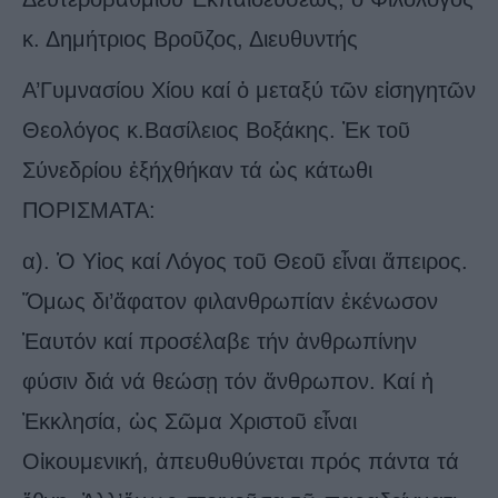
κ. Δημήτριος Βροῦζος, Διευθυντής
Α’Γυμνασίου Χίου καί ὁ μεταξύ τῶν εἰσηγητῶν
Θεολόγος κ.Βασίλειος Βοξάκης. Ἐκ τοῦ
Σύνεδρίου ἐξήχθήκαν τά ὡς κάτωθι
ΠΟΡΙΣΜΑΤΑ:
α). Ὁ Υἱος καί Λόγος τοῦ Θεοῦ εἶναι ἄπειρος.
Ὅμως δι’ἄφατον φιλανθρωπίαν ἐκένωσον
Ἑαυτόν καί προσέλαβε τήν ἀνθρωπίνην
φύσιν διά νά θεώσῃ τόν ἄνθρωπον. Καί ἡ
Ἐκκλησία, ὡς Σῶμα Χριστοῦ εἶναι
Οἰκουμενική, ἀπευθυθύνεται πρός πάντα τά