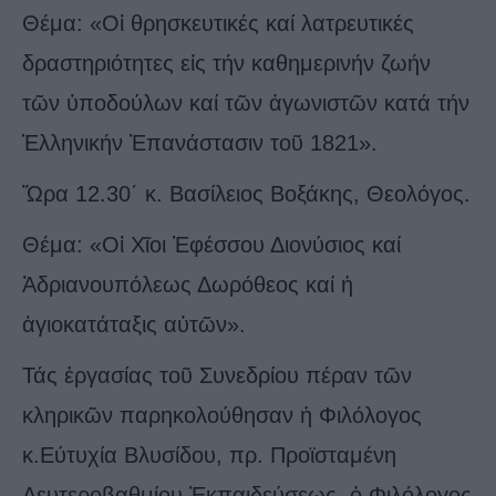
Θέμα: «Οἱ θρησκευτικές καί λατρευτικές
δραστηριότητες εἰς τήν καθημερινήν ζωήν
τῶν ὑποδούλων καί τῶν ἀγωνιστῶν κατά τήν
Ἑλληνικήν Ἐπανάστασιν τοῦ 1821».
Ὥρα 12.30΄ κ. Βασίλειος Βοξάκης, Θεολόγος.
Θέμα: «Οἱ Χῖοι Ἐφέσσου Διονύσιος καί
Ἀδριανουπόλεως Δωρόθεος καί ἡ
ἁγιοκατάταξις αὐτῶν».
Τάς ἐργασίας τοῦ Συνεδρίου πέραν τῶν
κληρικῶν παρηκολούθησαν ἡ Φιλόλογος
κ.Εύτυχία Βλυσίδου, πρ. Προϊσταμένη
Δευτεροβαθμίου Ἐκπαιδεύσεως, ὁ Φιλόλογος