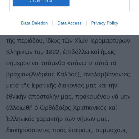
CONFIRM
ἀναστήσουμε μία Ἑλλάδα μέ κεφαλή τόν
Χριστό».
Data Deletion
Data Access
Privacy Policy
ια). Τό παράδειγμα τῶν Μαρτύρων Κληρικῶν
τῆς περιόδου, ἰδίως τῶν Χίων Ἱερομαρτύρων
Κληρικῶν τοῦ 1822, ἐπιβάλλει καί ἡμεῖς
σήμερον να ἱστάμεθα «πάνω σ’ αὐτά τά
βράχια»(Ἀνδρέας Κάλβος), ἀναλαμβάνοντες
μετά τῆς ἱερατικῆς διακονίας μας καί τήν
ἐθνικήν ἀποστολήν μας, προκειμένου νά μήν
ἀλλοιωθῇ ὁ Ὀρθόδοξος Χριστιανικός καί
Ἑλληνικός χαρακτήρ τῶν νήσων μας,
διακηρύσσοντες πρός ἑταίρους, συμμάχους