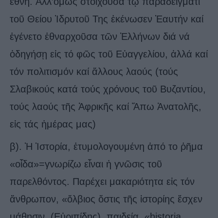
ἔθνη. Ἀλλ’ὅμως στοιχοῦσα τῷ παραδείγματι
τοῦ Θείου Ἱδρυτοῦ Της ἐκένωσεν Ἑαυτήν καί
ἐγένετο ἐθναρχοῦσα τῶν Ἐλλήνων διά νά
ὁδηγήσῃ εἰς τό φῶς τοῦ Εὐαγγελίου, ἀλλά καί
τόν πολιτισμόν καί ἄλλους λαούς (τούς
Σλαβικούς κατά τούς χρόνους τοῦ Βυζαντίου,
τούς λαούς τῆς Ἀφρικῆς καί Ἄπω Ἀνατολῆς,
εἰς τάς ἡμέρας μας)
β). Ἡ Ἱστορία, ἐτυμολογουμένη ἀπό το ῥῆμα
«οἶδα»=γνωρίζω εἶναι ἡ γνῶσις τοῦ
παρελθόντος. Παρέχει μακαριότητα εἰς τόν
ἄνθρωπον, «ὄλβιος ὅστις τῆς ἱστορίης ἔσχεν
μάθησιν, (Εὐριπίδης), παιδεία, «historia