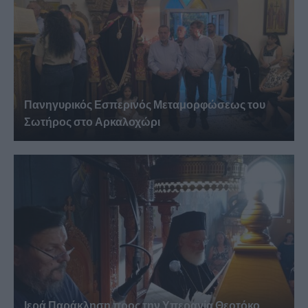
Πανηγυρικός Εσπερινός Μεταμορφώσεως του
Σωτήρος στο Αρκαλοχώρι
Ιερά Παράκληση προς την Υπεραγία Θεοτόκο