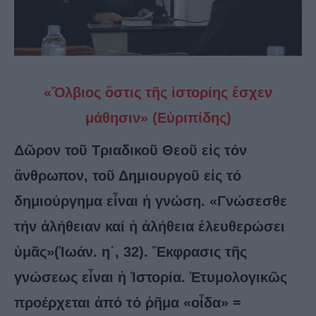
«Ὄλβιος ὅστις τῆς ἱστορίης ἔσχεν
μάθησιν» (Εὐριπίδης)
Δῶρον τοῦ Τριαδικοῦ Θεοῦ εἰς τόν
ἄνθρωπον, τοῦ Δημιουργοῦ εἰς τό
δημιούργημα εἶναι ἡ γνώση. «Γνώσεσθε
τήν ἀλήθειαν καί ἡ ἀλήθεια ἐλευθερώσει
ὑμᾶς»(Ἰωάν. η΄, 32). Ἔκφρασις τῆς
γνώσεως εἶναι ἡ Ἱστορία. Ἐτυμολογικῶς
προέρχεται ἀπό τό ῥῆμα «οἶδα» =