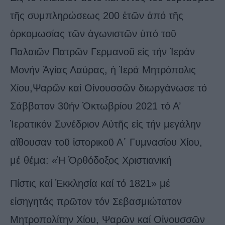
τῆς συμπληρώσεως 200 ἐτῶν ἀπό τῆς
ὁρκομωσίας τῶν ἀγωνιστῶν ὑπό τοῦ
Παλαιῶν Πατρῶν Γερμανοῦ εἰς τήν Ἱεράν
Μονήν Ἁγίας Λαύρας, ἡ Ἱερά Μητρόπολις
Χίου,Ψαρῶν καί Οἰνουσσῶν διωργάνωσε τό
Σάββατον 30ήν Ὀκτωβρίου 2021 τό Α’
Ἱερατικόν Συνέδριον Αὐτῆς εἰς τήν μεγάλην
αἴθουσαν τοῦ ἱστορικοῦ Α΄ Γυμνασίου Χίου,
μέ θέμα: «Ἡ Ὀρθόδοξος Χριστιανική
Πίστις καί Ἐκκλησία καί τό 1821» μέ
εἰσηγητάς πρῶτον τόν Σεβασμιώτατον
Μητροπολίτην Χίου, Ψαρῶν καί Οἰνουσσῶν