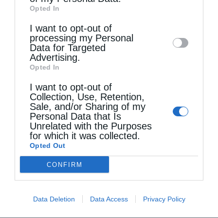
third parties on the
IAB’s List of
Opted In
Downstream Participants
that may further
I want to opt-out of
disclose it to other third parties.
processing my Personal
Πανήγυρη Ιερού Καθεδρικού Ναού
Data for Targeted
Μεταμορφώσεως του Σωτήρος στο...
Advertising.
Opted In
I want to opt-out of
Collection, Use, Retention,
Sale, and/or Sharing of my
Personal Data that Is
Unrelated with the Purposes
for which it was collected.
Opted Out
CONFIRM
Πανηγυρικός Εσπερινός Μεταμορφώσεως του
Σωτήρος στο Αρκαλοχώρι
Data Deletion
Data Access
Privacy Policy