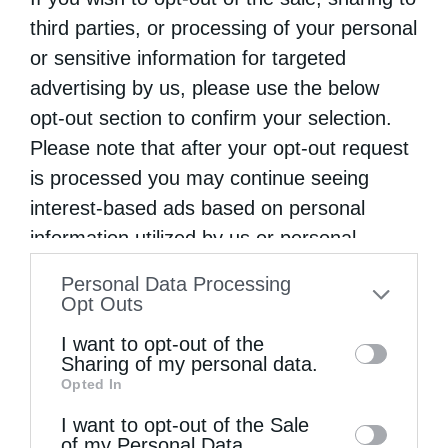
third parties, or processing of your personal
or sensitive information for targeted
advertising by us, please use the below
opt-out section to confirm your selection.
Please note that after your opt-out request
is processed you may continue seeing
interest-based ads based on personal
information utilized by us or personal
Κορίνθου Παύλος: Να γίνουμε μέτοχοι του φωτός
της...
information disclosed to third parties prior
Personal Data Processing
to your opt-out. You may separately opt-out
Opt Outs
of the further disclosure of your personal
I want to opt-out of the
information by third parties on the IAB’s list
Sharing of my personal data.
Opted In
of downstream participants. This
information may also be disclosed by us to
I want to opt-out of the Sale
of my Personal Data.