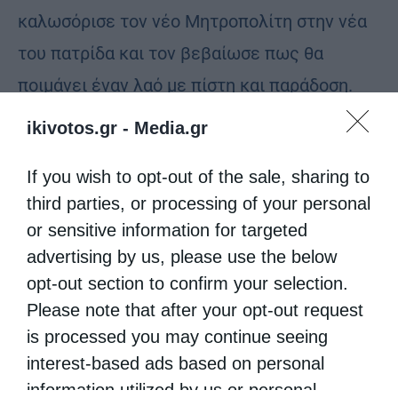
καλωσόρισε τον νέο Μητροπολίτη στην νέα
του πατρίδα και τον βεβαίωσε πως θα
ποιμάνει έναν λαό με πίστη και παράδοση.
ikivotos.gr -
Media.gr
Τέλος, ο Ιερός Μητροπολιτικός Ναός
προσέφερε στον νέο Ποιμενάρχη μία
If you wish to opt-out of the sale, sharing to
ποιμαντορική ράβδο.
third parties, or processing of your personal
or sensitive information for targeted
Πράγματι η σημερινή ημέρα, ήταν μια μέρα
advertising by us, please use the below
χαράς για την ιστορική και ακριτική
opt-out section to confirm your selection.
Μητρόπολη της Καστοριάς, ενώ πολλοί ήταν
Please note that after your opt-out request
is processed you may continue seeing
οι πιστοί οι οποίοι το διήμερο της
interest-based ads based on personal
ενθρονίσεως,προσήλθαν να ευχηθούν και να
information utilized by us or personal