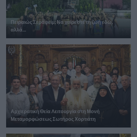
Πειραιώς Σεραφείμ: Να χαίρεστε τη ζωή εδώ,
αλλά...
Αρχιερατική Θεία Λειτουργία στη Μονή
Μεταμορφώσεως Σωτήρος Χορτιάτη