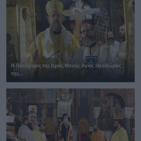
Η Πανήγυρις της Ιεράς Μονής Αγίας Θεοδώρας
της...