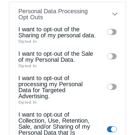
γνωρίσουν τον νέο τους Ποιμενάρχη και
information disclosed to third parties prior
Personal Data Processing
Δεσπότη.
to your opt-out. You may separately opt-out
Opt Outs
of the further disclosure of your personal
ΔΕΙΤΕ ΤΟ ΣΧΕΤΙΚΟ ΦΩΤΟΓΡΑΦΙΚΟ ΥΛΙΚΟ
I want to opt-out of the
information by third parties on the IAB’s list
Sharing of my personal data.
Opted In
of downstream participants. This
information may also be disclosed by us to
I want to opt-out of the Sale
ΜΗΤΡΌΠΟΛΗ ΚΑΣΤΟΡΙΆΣ
of my Personal Data.
third parties on the
IAB’s List of
ΜΗΤΡΟΠΟΛΊΤΗΣ ΚΑΣΤΟΡΊΑΣ Κ. ΚΑΛΛΊΝΙΚΟΣ
Opted In
Downstream Participants
that may further
I want to opt-out of
disclose it to other third parties.
processing my Personal
Data for Targeted
0
ΜΟΙΡΑΣΟΥ
Advertising.
Opted In
I want to opt-out of
Προηγούμενο άρθρο
Collection, Use, Retention,
23 χρόνια από την Ενθρόνιση του Σεβ. Μητροπολίτου
Sale, and/or Sharing of my
Δημητριάδος κ. Ιγνατίου (ΒΙΝΤΕΟ)
Personal Data that Is