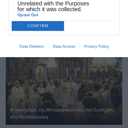
Unrelated with the Purposes
Επόμενο άρθρο
for which it was collected.
Όσιος Παΐσιος Βελιτσκόφσκυ (15 Νοεμβρίου)
Opted Out
CONFIRM
ΔΕΙΤΕ ΕΠΙΣΗΣ
Data Deletion
Data Access
Privacy Policy
Η πανήγυρις της Μεταμορφώσεως του Σωτήρος
στη Θεσσαλονίκη