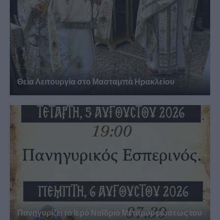
Θεία Λειτουργία στο Μασταμπά Ηρακλείου
Πανηγυρίζει το Ιερό Ναΐδριο Μεταμορφώσεως του