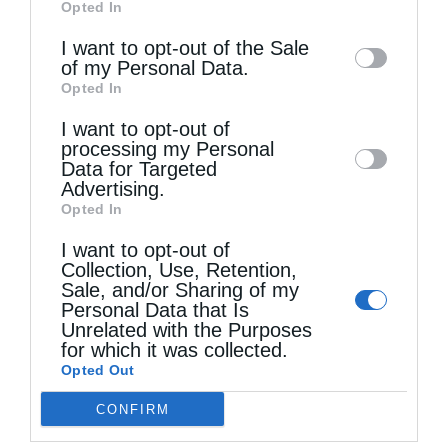
Opted In
of downstream participants. This
information may also be disclosed by us to
I want to opt-out of the Sale
of my Personal Data.
third parties on the
IAB’s List of
Opted In
Downstream Participants
that may further
I want to opt-out of
disclose it to other third parties.
processing my Personal
Μη χάσετε σήμερα, την “Κιβωτό της Ορθοδοξίας”,
Data for Targeted
σε...
Advertising.
Opted In
I want to opt-out of
Collection, Use, Retention,
Sale, and/or Sharing of my
Personal Data that Is
Unrelated with the Purposes
for which it was collected.
Opted Out
CONFIRM