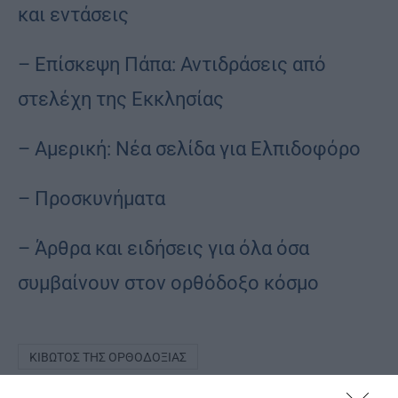
και εντάσεις
– Επίσκεψη Πάπα: Αντιδράσεις από
στελέχη της Εκκλησίας
– Αμερική: Νέα σελίδα για Ελπιδοφόρο
– Προσκυνήματα
– Άρθρα και ειδήσεις για όλα όσα
συμβαίνουν στον ορθόδοξο κόσμο
ΚΙΒΩΤΌΣ ΤΗΣ ΟΡΘΟΔΟΞΊΑΣ
ΦΎΛΛΟ 18ΗΣ ΝΟΕΜΒΡΊΟΥ 2021