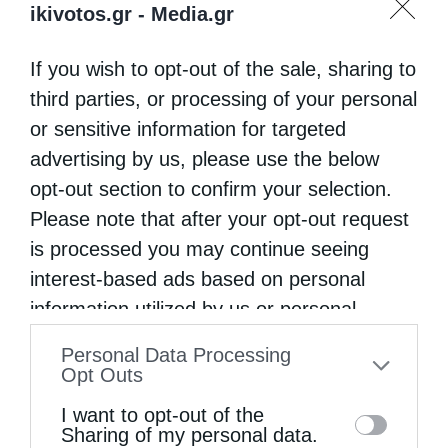
ikivotos.gr -
Media.gr
If you wish to opt-out of the sale, sharing to
0
ΜΟΙΡΑΣΟΥ
third parties, or processing of your personal
or sensitive information for targeted
advertising by us, please use the below
Προηγούμενο άρθρο
opt-out section to confirm your selection.
Φοιτητές επισκέφθηκαν τον Αρχιεπίσκοπο Θυατείρων
Please note that after your opt-out request
Επόμενο άρθρο
is processed you may continue seeing
Ενθρόνιση εικόνος στον Ι. Ναό Αγίων Κωνσταντίνου και
Ελένης Πειραιώς (ΦΩΤΟ)
interest-based ads based on personal
information utilized by us or personal
information disclosed to third parties prior
ΔΕΙΤΕ ΕΠΙΣΗΣ
Personal Data Processing
to your opt-out. You may separately opt-out
Opt Outs
of the further disclosure of your personal
I want to opt-out of the
information by third parties on the IAB’s list
Sharing of my personal data.