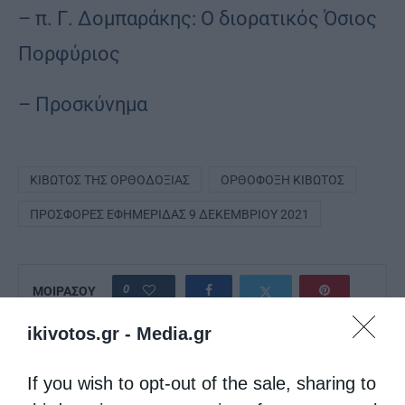
– π. Γ. Δομπαράκης: Ο διορατικός Όσιος
Πορφύριος
– Προσκύνημα
ΚΙΒΩΤΌΣ ΤΗΣ ΟΡΘΟΔΟΞΊΑΣ
ΟΡΘΌΦΟΞΗ ΚΙΒΩΤΌΣ
ΠΡΟΣΦΟΡΈΣ ΕΦΗΜΕΡΊΔΑΣ 9 ΔΕΚΕΜΒΡΊΟΥ 2021
0
ΜΟΙΡΑΣΟΥ
ikivotos.gr -
Media.gr
Προηγούμενο άρθρο
If you wish to opt-out of the sale, sharing to
Η Νηστεία και η σημασία της