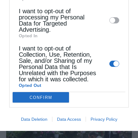
Downstream Participants
that may further
I want to opt-out of
disclose it to other third parties.
processing my Personal
Data for Targeted
Advertising.
Opted In
I want to opt-out of
Collection, Use, Retention,
Sale, and/or Sharing of my
Personal Data that Is
Η πανήγυρις της Μεταμορφώσεως του Σωτήρος
Unrelated with the Purposes
στη Θεσσαλονίκη
for which it was collected.
Opted Out
CONFIRM
Data Deletion
Data Access
Privacy Policy