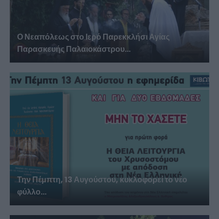
Ο Νεαπόλεως στο Ιερό Παρεκκλήσι Αγίας
Παρασκευής Παλαιοκάστρου...
Την Πέμπτη, 13 Αυγούστου, κυκλοφορεί το νέο
φύλλο...