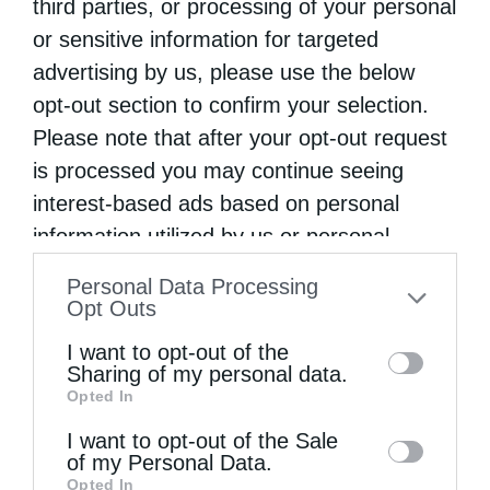
third parties, or processing of your personal
Επόμενο άρθρο
or sensitive information for targeted
Οίνος “Βασιλικόν”
advertising by us, please use the below
opt-out section to confirm your selection.
ΔΕΙΤΕ ΕΠΙΣΗΣ
Please note that after your opt-out request
is processed you may continue seeing
interest-based ads based on personal
information utilized by us or personal
information disclosed to third parties prior
Personal Data Processing
to your opt-out. You may separately opt-out
Opt Outs
of the further disclosure of your personal
I want to opt-out of the
information by third parties on the IAB’s list
Sharing of my personal data.
Opted In
of downstream participants. This
Ελληνικός Ερυθρός Σταυρός: Τι πρέπει να
information may also be disclosed by us to
I want to opt-out of the Sale
περιέχει ένα...
of my Personal Data.
third parties on the
IAB’s List of
Opted In