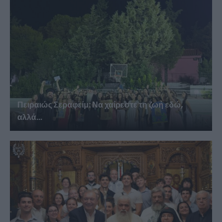
Πειραιώς Σεραφείμ: Να χαίρεστε τη ζωή εδώ,
αλλά...