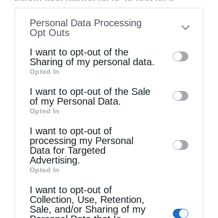
information utilized by us or personal
information disclosed to third parties prior
Personal Data Processing
to your opt-out. You may separately opt-out
Opt Outs
of the further disclosure of your personal
I want to opt-out of the
information by third parties on the IAB’s list
Sharing of my personal data.
Opted In
of downstream participants. This
Ψαλίδι στη γλώσσα
information may also be disclosed by us to
I want to opt-out of the Sale
of my Personal Data.
third parties on the
IAB’s List of
Opted In
Downstream Participants
that may further
I want to opt-out of
disclose it to other third parties.
processing my Personal
Data for Targeted
Advertising.
Opted In
I want to opt-out of
Collection, Use, Retention,
Άγιος Παΐσιος ο Αγιορείτης: Ἐχε εμπιστοσύνη στο
Sale, and/or Sharing of my
Θεό