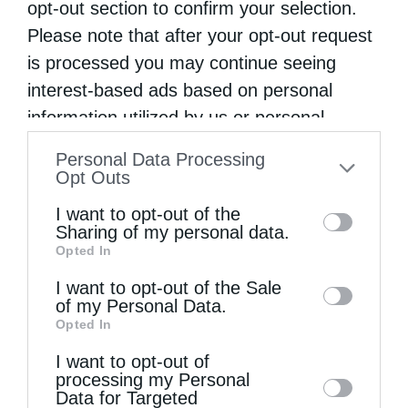
opt-out section to confirm your selection.
Please note that after your opt-out request
is processed you may continue seeing
interest-based ads based on personal
information utilized by us or personal
information disclosed to third parties prior
Personal Data Processing
to your opt-out. You may separately opt-out
Opt Outs
of the further disclosure of your personal
Την Πέμπτη, 30 Ιουλίου, κυκλοφορεί το νέο
I want to opt-out of the
information by third parties on the IAB’s list
φύλλο...
Sharing of my personal data.
Opted In
of downstream participants. This
information may also be disclosed by us to
I want to opt-out of the Sale
of my Personal Data.
third parties on the
IAB’s List of
Opted In
Downstream Participants
that may further
I want to opt-out of
disclose it to other third parties.
processing my Personal
Data for Targeted