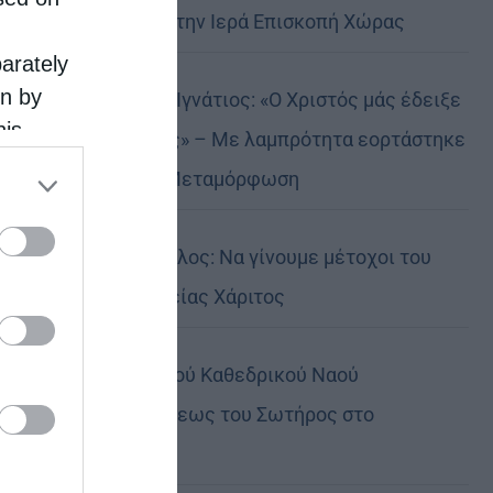
Αυστραλίας στην Ιερά Επισκοπή Χώρας
parately
on by
Δημητριάδος Ιγνάτιος: «Ο Χριστός μάς έδειξε
his
το μέλλον μας» – Με λαμπρότητα εορτάστηκε
 the
στον Βόλο η Μεταμόρφωση
ose it to
Κορίνθου Παύλος: Να γίνουμε μέτοχοι του
φωτός της Θείας Χάριτος
Πανήγυρη Ιερού Καθεδρικού Ναού
Μεταμορφώσεως του Σωτήρος στο
Αρκαλοχώρι