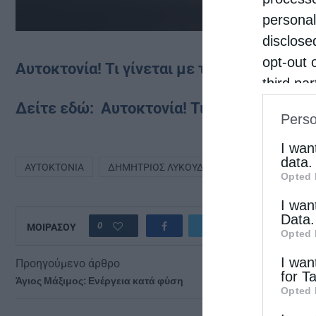
personal
disclose
opt-out 
Αυτοκτονία! Τι γίνεται με την ψυχή; (Βίντε
third pa
informat
Δείτε εδώ:
Αυτοκτονία! Τι γίνεται με την
Perso
IAB’s Li
other thi
I wan
data.
ΑΥΤΟΚΤΟΝΊΑ
ΔΗΜΉΤΡΙΟΣ ΛΥΚΟΎΔΗΣ
Opted 
I wan
Data.
0
ΜΟΙΡΑΣΟΥ
Opted 
I wan
Προηγούμενο άρθρο
for T
Άγιος Μάξιμος: Ενέργεια κατά φύση
Opted 