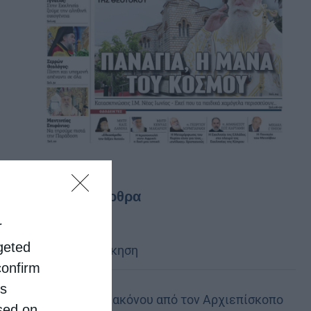
Τελευταία άρθρα
r
rgeted
Κακό και εκδίκηση
confirm
is
Χειροτονία Διακόνου από τον Αρχιεπίσκοπο
sed on