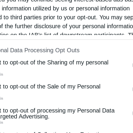
 information utilized by us or personal information
d to third parties prior to your opt-out. You may se
of the further disclosure of your personal informati
ο).
rties on the IAB’s list of downstream participants. T
ion may also be disclosed by us to third parties on
 ψυχή; – YouTube
nal Data Processing Opt Outs
st of Downstream Participants
that may further discl
rd parties.
t to opt-out of the Sharing of my personal
In
t to opt-out of the Sale of my Personal
In
t to opt-out of processing my Personal Data
Επόμενο άρθρο
argeted Advertising.
Άγιος Μάξιμος: Περί ησυχίας
In