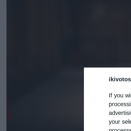
ikivotos
If you wi
processi
advertis
your sel
processe