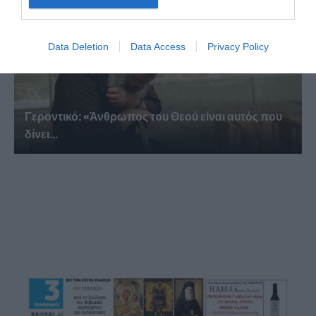
Data Deletion
Data Access
Privacy Policy
Γεροντικό: «Άνθρωπος του Θεού είναι αυτός που
δίνει...