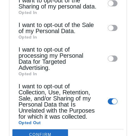
I want to opt-out of the
information by third parties on the IAB’s list
Sharing of my personal data.
Άγιος Παΐσιος ο Αγιορείτης: Ἐχε εμπιστοσύνη στο
Opted In
of downstream participants. This
Θεό
information may also be disclosed by us to
I want to opt-out of the Sale
of my Personal Data.
third parties on the
IAB’s List of
Opted In
Downstream Participants
that may further
I want to opt-out of
disclose it to other third parties.
processing my Personal
Data for Targeted
Advertising.
Opted In
I want to opt-out of
Collection, Use, Retention,
Ρώτησε κάποιος τον αββά Παφνούτιο: “Πες μου
Sale, and/or Sharing of my
Personal Data that Is
κάποιον...
Unrelated with the Purposes
for which it was collected.
Opted Out
CONFIRM