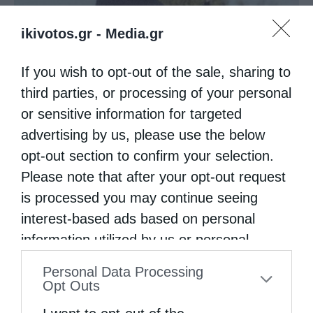
ikivotos.gr -
Media.gr
If you wish to opt-out of the sale, sharing to
third parties, or processing of your personal
or sensitive information for targeted
advertising by us, please use the below
Ψαλίδι στη γλώσσα
opt-out section to confirm your selection.
Please note that after your opt-out request
is processed you may continue seeing
interest-based ads based on personal
information utilized by us or personal
information disclosed to third parties prior
Personal Data Processing
to your opt-out. You may separately opt-out
Opt Outs
of the further disclosure of your personal