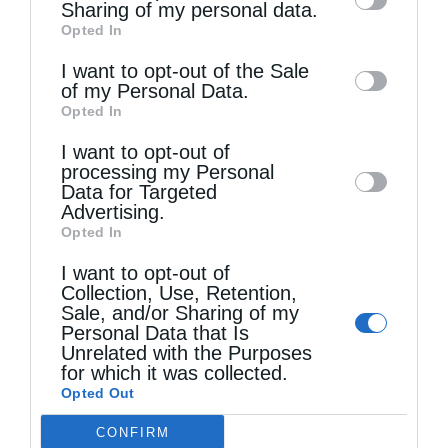
information by third parties on the IAB’s list
Άγιος Παΐσιος ο Αγιορείτης: Ἐχε εμπιστοσύνη στο
Sharing of my personal data.
Θεό
Opted In
of downstream participants. This
information may also be disclosed by us to
I want to opt-out of the Sale
of my Personal Data.
third parties on the
IAB’s List of
Opted In
Downstream Participants
that may further
I want to opt-out of
disclose it to other third parties.
processing my Personal
Data for Targeted
Advertising.
Opted In
I want to opt-out of
Collection, Use, Retention,
Ρώτησε κάποιος τον αββά Παφνούτιο: “Πες μου
Sale, and/or Sharing of my
κάποιον...
Personal Data that Is
Unrelated with the Purposes
for which it was collected.
Opted Out
CONFIRM