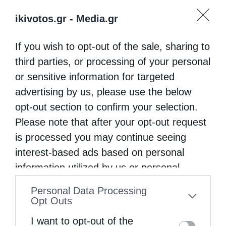
ikivotos.gr -
Media.gr
If you wish to opt-out of the sale, sharing to
third parties, or processing of your personal
or sensitive information for targeted
advertising by us, please use the below
Ψαλίδι στη γλώσσα
opt-out section to confirm your selection.
Please note that after your opt-out request
is processed you may continue seeing
interest-based ads based on personal
information utilized by us or personal
information disclosed to third parties prior
Personal Data Processing
to your opt-out. You may separately opt-out
Opt Outs
of the further disclosure of your personal
I want to opt-out of the