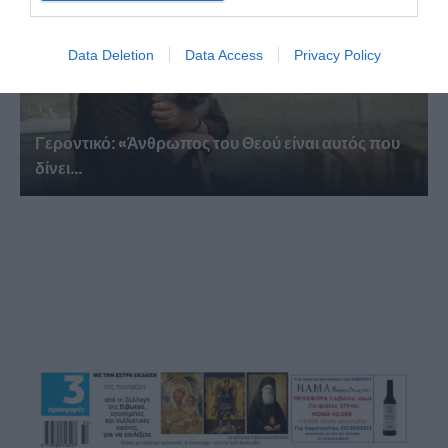
Data Deletion
Data Access
Privacy Policy
Γεροντικό: «Άνθρωπος του Θεού είναι αυτός που
δίνει...