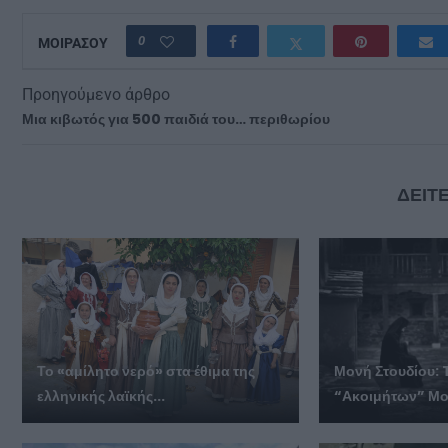
0
ΜΟΙΡΑΣΟΥ
Προηγούμενο άρθρο
Μια κιβωτός για 500 παιδιά του… περιθωρίου
ΔΕΙΤΕ
Το «αμίλητο νερό» στα έθιμα της
Μονή Στουδίου:
ελληνικής λαϊκής...
“Ακοιμήτων” Μ