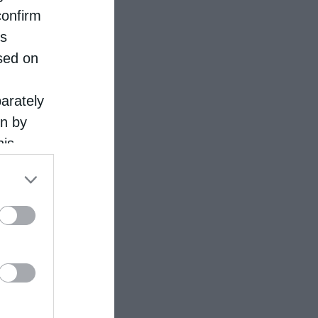
confirm
is
sed on
parately
on by
his
 the
ose it to