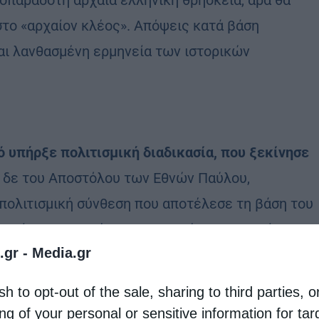
οπαράδοτη αρχαία ελληνική θρησκεία, άρα θα
το «αρχαίον κλέος». Απόψεις κατά βάση
αι λανθασμένη ερμηνεία των ιστορικών
ό υπήρξε πολιτισμική διαδικασία, που ξεκίνησε
α δε του Αποστόλου των Εθνών Παύλου,
πολιτισμική σύνθεση που αποτέλεσε τη βάση του
τορίας, του ευρύτερα γνωστού ως Βυζαντίου,
.gr -
Media.gr
 το σχίσμα της Εκκλησίας, που εξέφρασε και την
, αλλά και τις διαφορετικές εκδοχές των
sh to opt-out of the sale, sharing to third parties, o
ς αντίστοιχες παραδόσεις, νομίζω ότι πρέπει να
ng of your personal or sensitive information for ta