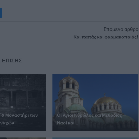
Επόμενο άρθρο
Και παπάς και φαρμακοποιός!
 ΕΠΙΣΗΣ
 To Μοναστήρι των
Οι Άγιοι Κύριλλος και Μεθόδιος –
οναχών
Ναοί και...