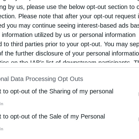
α και ταυτότητα, η οποία εκφράζει και τη
ing by us, please use the below opt-out section to 
ection. Please note that after your opt-out request 
ης, αλλά και της παραδοσιακής καθημερινότητάς
d you may continue seeing interest-based ads ba
 information utilized by us or personal information
d to third parties prior to your opt-out. You may se
τόσο η ελληνική γλώσσα όσο και το ήθος της
of the further disclosure of your personal informati
 πολιτισμική μας ταυτότητα, αλλά και τις
rties on the IAB’s list of downstream participants. T
ις βασικές συνιστώσες μιας κύριας πολιτισμικής
ion may also be disclosed by us to third parties on
 ζωής, «αίρεσις βίου». Μιας πολιτισμικής
nal Data Processing Opt Outs
st of Downstream Participants
that may further discl
λλά και σχηματοποιείται στη λαϊκή Τέχνη, στη
rd parties.
t to opt-out of the Sharing of my personal
 τα έθιμα, σε κάθε φάση της ζωής και δράσης των
In
t to opt-out of the Sale of my Personal
φέρθηκε, το επιστέγασμα αυτού του γόνιμου
In