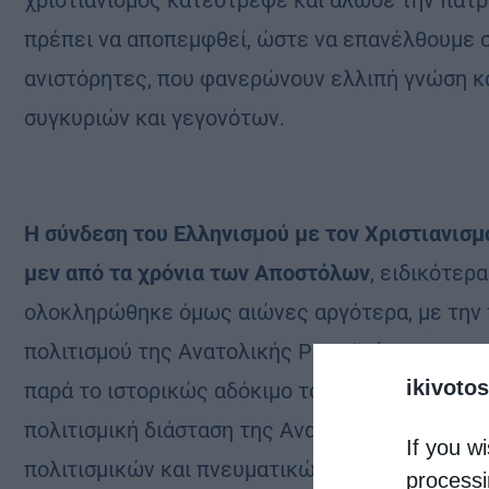
χριστιανισμός κατέστρεψε και άλωσε την πατρ
πρέπει να αποπεμφθεί, ώστε να επανέλθουμε σ
ανιστόρητες, που φανερώνουν ελλιπή γνώση κ
συγκυριών και γεγονότων.
Η σύνδεση του Ελληνισμού με τον Χριστιανισμ
μεν από τα χρόνια των Αποστόλων
, ειδικότερ
ολοκληρώθηκε όμως αιώνες αργότερα, με την 
πολιτισμού της Ανατολικής Ρωμαϊκής Αυτοκρα
ikivotos
παρά το ιστορικώς αδόκιμο του όρου. Μετά, δε,
πολιτισμική διάσταση της Ανατολής με τη Δύση
If you wi
πολιτισμικών και πνευματικών προσλήψεων στι
processi