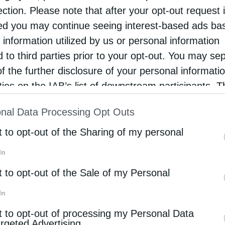
ection. Please note that after your opt-out request 
ερά Μονή Σινά, λόγω της δραστηριοποίησης
d you may continue seeing interest-based ads ba
ίναι, πάντως, παρήγορο το γεγονός ότι το
 information utilized by us or personal information
διαφέρεται για την εμπέδωση αισθήματος
d to third parties prior to your opt-out. You may se
α την καλλιέργεια κλίματος μετριοπάθειας στους
of the further disclosure of your personal informati
διωγμό εναντίον των εξτρεμιστών με μέσα τα
rties on the IAB’s list of downstream participants. T
ion may also be disclosed by us to third parties on
υπα.
nal Data Processing Opt Outs
st of Downstream Participants
that may further discl
rd parties.
t to opt-out of the Sharing of my personal
In
t to opt-out of the Sale of my Personal
οί στην Αίγυπτο και το αντίστροφο. Είναι
In
να γίνουν στο επίπεδο της οικονομικής και
t to opt-out of processing my Personal Data
 Αίγυπτος βρίθει βυζαντινών μνημείων, αλλά και
argeted Advertising.