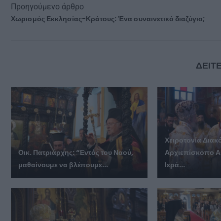
Προηγούμενο άρθρο
Χωρισμός Εκκλησίας-Κράτους: Ένα συναινετικό διαζύγιο;
ΔΕΙΤΕ
Χειροτονία Διακ
Οικ. Πατριάρχης: “Εντός του Ναού,
Αρχιεπίσκοπο Α
μαθαίνουμε να βλέπουμε...
Ιερά...