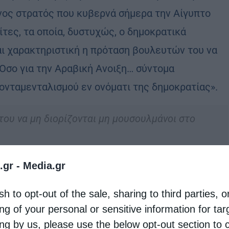
νος στρατός που κυβερνά σήμερα την Αίγυπτο
τες, τα οποία, δυστυχώς, ο δημοκρατικά
αι χαρακτηριστική η πρόταση βουλευτών του να
«Όσο για την Αραβική Ανοιξη… σύντομα
νταμενταλισμού εν ονόματι της δημοκρατίας».
ου να μη διορίζονται μη μουσουλμάνοι στο
.gr -
Media.gr
πτο, που αποτελεί σπουδαίο ανάχωμα έναντι του
 και σήμερα, κάθε Παρασκευή οι Χριστιανοί
sh to opt-out of the sale, sharing to third parties, o
νουν οι μουσουλμάνοι από τα τζαμιά, από τον
ng of your personal or sensitive information for ta
 περιοχές. Είναι θλιβερό το γεγονός ότι δεν
ing by us, please use the below opt-out section to 