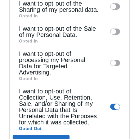
I want to opt-out of the
information by third parties on the IAB’s list
Sharing of my personal data.
Opted In
of downstream participants. This
information may also be disclosed by us to
I want to opt-out of the Sale
of my Personal Data.
third parties on the
IAB’s List of
Opted In
Downstream Participants
that may further
I want to opt-out of
disclose it to other third parties.
processing my Personal
Data for Targeted
Πανηγυρίζει το Ιερό Ναΐδριο Μεταμορφώσεως του
Advertising.
Σωτήρος Ατραπού...
Opted In
I want to opt-out of
Collection, Use, Retention,
Sale, and/or Sharing of my
Personal Data that Is
Unrelated with the Purposes
for which it was collected.
Opted Out