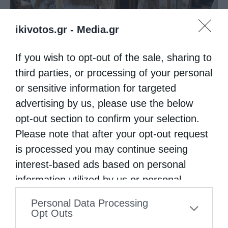
ikivotos.gr -
Media.gr
If you wish to opt-out of the sale, sharing to
Θεία Λειτουργία στην Παναγιά Πεδιάδος
third parties, or processing of your personal
or sensitive information for targeted
advertising by us, please use the below
opt-out section to confirm your selection.
Please note that after your opt-out request
is processed you may continue seeing
interest-based ads based on personal
information utilized by us or personal
information disclosed to third parties prior
Personal Data Processing
Θεία Λειτουργία στο Μασταμπά Ηρακλείου
to your opt-out. You may separately opt-out
Opt Outs
of the further disclosure of your personal