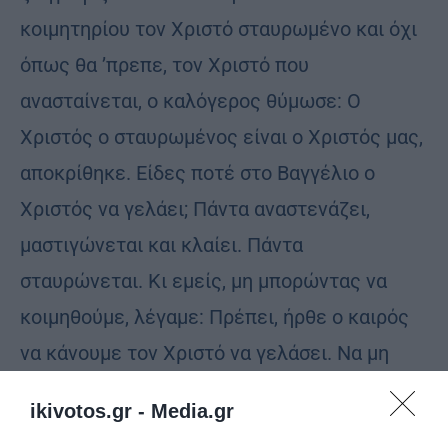
κοιμητηρίου τον Χριστό σταυρωμένο και όχι
όπως θα ’πρεπε, τον Χριστό που
ανασταίνεται, ο καλόγερος θύμωσε: Ο
Χριστός ο σταυρωμένος είναι ο Χριστός μας,
αποκρίθηκε. Είδες ποτέ στο Βαγγέλιο ο
Χριστός να γελάει; Πάντα αναστενάζει,
μαστιγώνεται και κλαίει. Πάντα
σταυρώνεται. Κι εμείς, μη μπορώντας να
κοιμηθούμε, λέγαμε: Πρέπει, ήρθε ο καιρός
να κάνουμε τον Χριστό να γελάσει. Να μη
μαστιγώνεται πια, να μην κλαίει, να μη
ikivotos.gr -
Media.gr
σταυρώνεται. Να σμίξει μέσα του και ν’