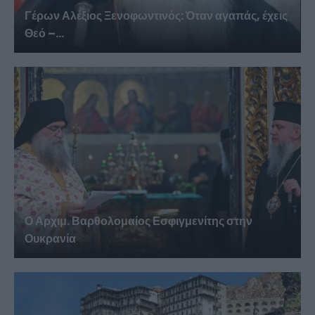
Γέρων Αλέξιος Ξενοφωντινός: Όταν αγαπάς, έχεις
Θεό –...
Ο Αρχιμ. Βαρθολομαίος Εσφιγμενίτης στην
Ουκρανία