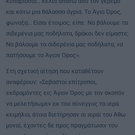
κυπαρίσσια… κελιά απάνω από τον γκρεμό
και κάτω μια θάλασσα άγρια. Το Άγιο Όρος,
φώναξα… Είσαι έτοιμος; είπε. Να βάλουμε τα
σιδερένια μας ποδήλατα, δράκοι δεν είμαστε;
Να βάλουμε τα σιδερένια μας ποδήλατα, να
πατήσουμε το Άγιον Όρος».
Στη σχετική αίτηση που καταθέτουν
αναφέρουν: «Σεβαστοί επίτροποι,
εκδραμόντες εις Άγιον Όρος με τον σκοπόν
να μελετήσωμεν εκ του σύνεγγυς τα ιερά
κειμήλια, άτινα διετήρησαν αι ιεραί του Άθω
μοναί, έχοντες δε προς πραγμάτωσιν του