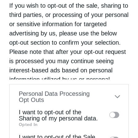
αφομοιώσει τους δυνατούς, χαρούμενους
If you wish to opt-out of the sale, sharing to
third parties, or processing of your personal
θεούς της Ελλάδας. Ήρθε ο καιρός ο
or sensitive information for targeted
Ιουδαίος Χριστός να γίνει Έλληνας…».
advertising by us, please use the below
Πέρα από τις προσευχές και τις συζητήσεις,
opt-out section to confirm your selection.
Please note that after your opt-out request
και η τράπεζα των μοναστηριών έχει τα δικά
is processed you may continue seeing
της μυστικά. Ο Σικελιανός στο «Αγιορείτικο
interest-based ads based on personal
ημερολόγιο» γράφει: «Ο κοινοβιακός
information utilized by us or personal
δείπνος. Μακριά αίθουσα. Οκτώ κολόνες –
information disclosed to third parties prior
Personal Data Processing
μακριά τραπέζια δεξιά. Οι πατέρες τρώνε
to your opt-out. You may separately opt-out
Opt Outs
of the further disclosure of your personal
σιωπηλοί. Μικρά κανατάκια πράσινα μπροστά
I want to opt-out of the
information by third parties on the IAB’s list
Sharing of my personal data.
τους. Όταν μπήκαμε, ένας γάτος πήδηξε και
Opted In
of downstream participants. This
διασκέλισε ήσυχα κάτου απ’ τα τραπέζια.
information may also be disclosed by us to
I want to opt-out of the Sale