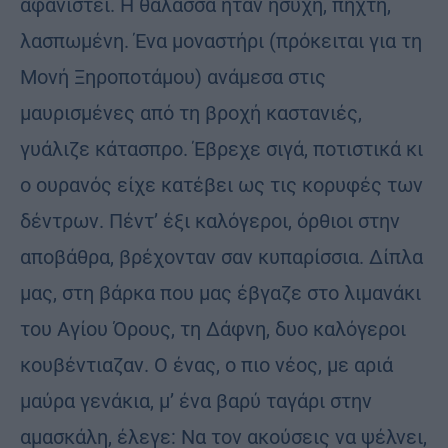
αφανιστεί. Η θάλασσα ήταν ήσυχη, πηχτή,
λασπωμένη. Ένα μοναστήρι (πρόκειται για τη
Μονή Ξηροποτάμου) ανάμεσα στις
μαυρισμένες από τη βροχή καστανιές,
γυάλιζε κάτασπρο. Έβρεχε σιγά, ποτιστικά κι
ο ουρανός είχε κατέβει ως τις κορυφές των
δέντρων. Πέντ’ έξι καλόγεροι, όρθιοι στην
αποβάθρα, βρέχονταν σαν κυπαρίσσια. Δίπλα
μας, στη βάρκα που μας έβγαζε στο λιμανάκι
του Αγίου Όρους, τη Δάφνη, δυο καλόγεροι
κουβέντιαζαν. Ο ένας, ο πιο νέος, με αριά
μαύρα γενάκια, μ’ ένα βαρύ ταγάρι στην
αμασκάλη, έλεγε: Να τον ακούσεις να ψέλνει,