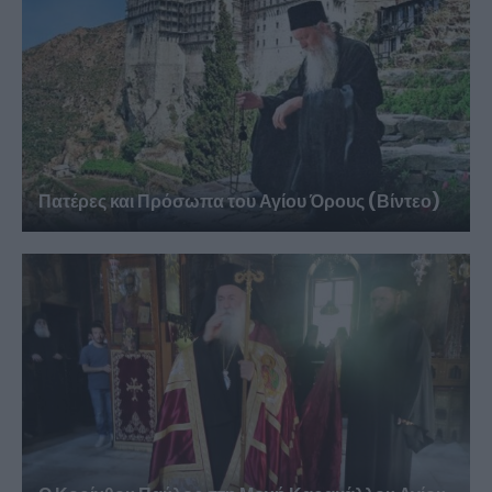
Πατέρες και Πρόσωπα του Αγίου Όρους (Βίντεο)