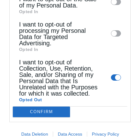
Αριστερά, κεφαλή των τραπεζιών, κάτω απ’
of my Personal Data.
third parties on the
IAB’s List of
Opted In
την εικόνα του Ιησού. Τρεις βωμοί στο
Downstream Participants
that may further
I want to opt-out of
disclose it to other third parties.
βάθος. Αριστερά μια Παναγιά, στο μέσον
processing my Personal
Data for Targeted
εικονοστάσι. Δεξιά (όπου κάθεται ο
Advertising.
ηγούμενος), ο Ιησούς. Ξάφνου χτυπάει ένα
Opted In
σφυράκι ο ηγούμενος και το δείπνο παύει.
I want to opt-out of
Collection, Use, Retention,
Τότε ο διαβαστής πλησιάζει τον ηγούμενο
Sale, and/or Sharing of my
Personal Data that Is
και του ζητάει την ευλογία και του φιλεί το
Unrelated with the Purposes
for which it was collected.
χέρι. Και ο ηγούμενος του δίνει το κρασί και
Opted Out
το ψωμί. Τότε χτυπάει το σφυράκι δεύτερη
CONFIRM
φορά και όλοι σηκώνονται, ο ηγούμενος
μπροστά και έπειτα ένας – ένας οι πατέρες.
Data Deletion
Data Access
Privacy Policy
Στο βάθος, ωστόσο, στην έξοδο δεξιά, ο