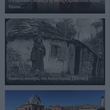
Ο Κορίνθου Παύλος στη Μονή Καρακάλλου Αγίου
Όρους...
Αφανείς ασκητές του Αγίου Όρους (Βίντεο)