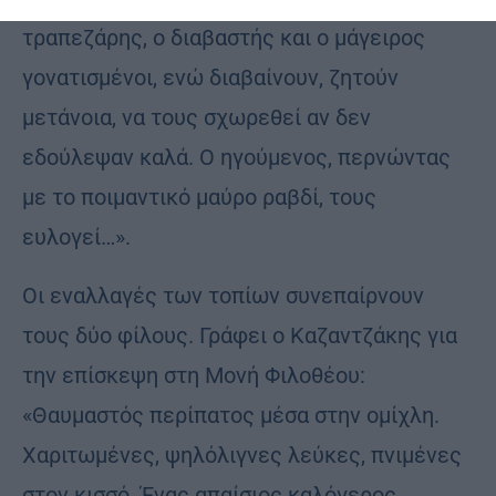
τραπεζάρης, ο διαβαστής και ο μάγειρος
γονατισμένοι, ενώ διαβαίνουν, ζητούν
μετάνοια, να τους σχωρεθεί αν δεν
εδούλεψαν καλά. Ο ηγούμενος, περνώντας
με το ποιμαντικό μαύρο ραβδί, τους
ευλογεί…».
Οι εναλλαγές των τοπίων συνεπαίρνουν
τους δύο φίλους. Γράφει ο Καζαντζάκης για
την επίσκεψη στη Μονή Φιλοθέου:
«Θαυμαστός περίπατος μέσα στην ομίχλη.
Χαριτωμένες, ψηλόλιγνες λεύκες, πνιμένες
στον κισσό. Ένας απαίσιος καλόγερος,