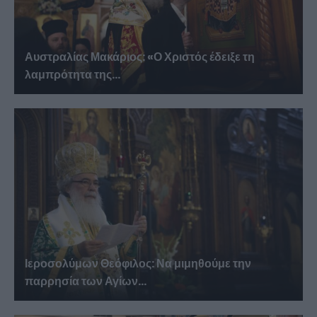
Αυστραλίας Μακάριος: «Ο Χριστός έδειξε τη
λαμπρότητα της...
Ιεροσολύμων Θεόφιλος: Να μιμηθούμε την
παρρησία των Αγίων...