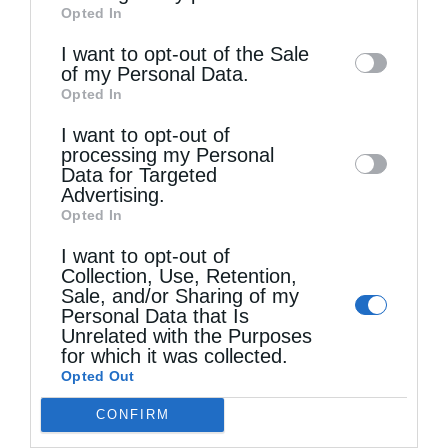
Opted In
of downstream participants. This
information may also be disclosed by us to
I want to opt-out of the Sale
of my Personal Data.
third parties on the
IAB’s List of
Opted In
Downstream Participants
that may further
Ισχυροί οι δεσμοί Ιερουσαλήμ και Μόσχας – Ο...
I want to opt-out of
disclose it to other third parties.
processing my Personal
Data for Targeted
Advertising.
Opted In
I want to opt-out of
Collection, Use, Retention,
Sale, and/or Sharing of my
Personal Data that Is
Unrelated with the Purposes
for which it was collected.
Opted Out
Οικ. Πατριάρχης: “Εντός του Ναού, μαθαίνουμε να
βλέπουμε...
CONFIRM