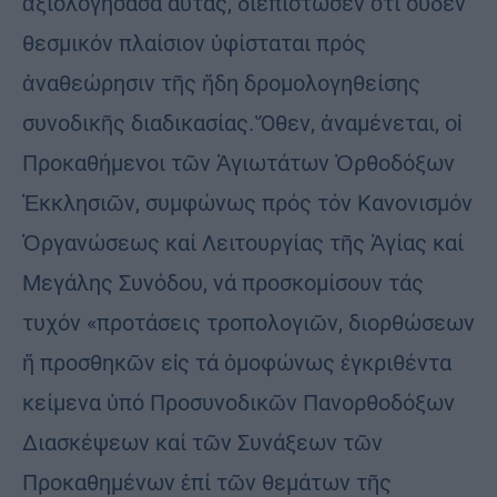
ἀξιολογήσασα αὐτάς, διεπίστωσεν ὅτι οὐδέν
θεσμικόν πλαίσιον ὑφίσταται πρός
ἀναθεώρησιν τῆς ἤδη δρομολογηθείσης
συνοδικῆς διαδικασίας. Ὅθεν, ἀναμένεται, οἱ
Προκαθήμενοι τῶν Ἁγιωτάτων Ὀρθοδόξων
Ἐκκλησιῶν, συμφώνως πρός τόν Κανονισμόν
Ὀργανώσεως καί Λειτουργίας τῆς Ἁγίας καί
Μεγάλης Συνόδου, νά προσκομίσουν τάς
τυχόν «προτάσεις τροπολογιῶν, διορθώσεων
ἤ προσθηκῶν εἰς τά ὁμοφώνως ἐγκριθέντα
κείμενα ὑπό Προσυνοδικῶν Πανορθοδόξων
Διασκέψεων καί τῶν Συνάξεων τῶν
Προκαθημένων ἐπί τῶν θεμάτων τῆς