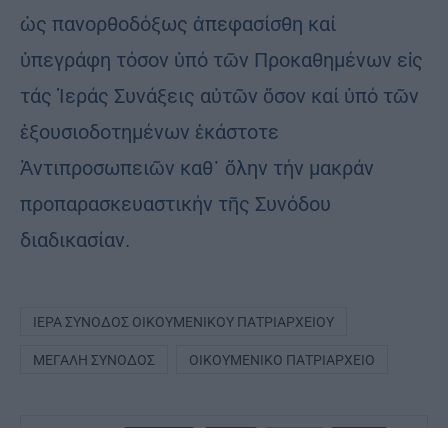
ὡς πανορθοδόξως ἀπεφασίσθη καί
ὑπεγράφη τόσον ὑπό τῶν Προκαθημένων εἰς
τάς Ἱεράς Συνάξεις αὐτῶν ὅσον καί ὑπό τῶν
ἐξουσιοδοτημένων ἑκάστοτε
Ἀντιπροσωπειῶν καθ᾿ ὅλην τήν μακράν
προπαρασκευαστικήν τῆς Συνόδου
διαδικασίαν.
ΙΕΡΆ ΣΎΝΟΔΟΣ ΟΙΚΟΥΜΕΝΙΚΟΎ ΠΑΤΡΙΑΡΧΕΊΟΥ
ΜΕΓΆΛΗ ΣΎΝΟΔΟΣ
ΟΙΚΟΥΜΕΝΙΚΌ ΠΑΤΡΙΑΡΧΕΊΟ
0
ΜΟΙΡΑΣΟΥ