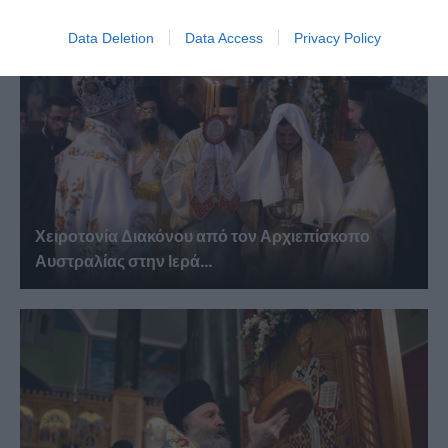
Data Deletion
Data Access
Privacy Policy
Χειροτονία Διακόνου από τον Αρχιεπίσκοπο
Αυστραλίας στην Ιερά...