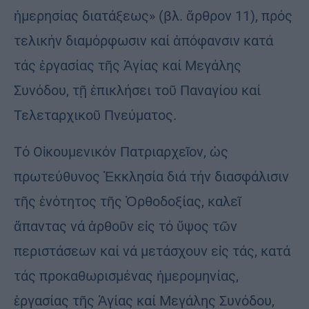
ἡμερησίας διατάξεως» (βλ. ἄρθρον 11), πρός
τελικήν διαμόρφωσιν καί ἀπόφανσιν κατά
τάς ἐργασίας τῆς Ἁγίας καί Μεγάλης
Συνόδου, τῇ ἐπικλήσει τοῦ Παναγίου καί
Τελεταρχικοῦ Πνεύματος.
Τό Οἰκουμενικόν Πατριαρχεῖον, ὡς
πρωτεύθυνος Ἐκκλησία διά τήν διασφάλισιν
τῆς ἑνότητος τῆς Ὀρθοδοξίας, καλεῖ
ἅπαντας νά ἀρθοῦν εἰς τό ὕψος τῶν
περιστάσεων καί νά μετάσχουν εἰς τάς, κατά
τάς προκαθωρισμένας ἡμερομηνίας,
ἐργασίας τῆς Ἁγίας καί Μεγάλης Συνόδου,