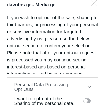
ikivotos.gr -
Media.gr
If you wish to opt-out of the sale, sharing to
Προηγούμενο άρθρο
third parties, or processing of your personal
Ισλαμιστές τρομοκρατούν τους Έλληνες της Πόλης –
or sensitive information for targeted
Πυρπολούν εκκλησίες
advertising by us, please use the below
Επόμενο άρθρο
Γ. Αμανατίδης: Η Μεγάλη Σύνοδος ελπίδα για όλο τον
opt-out section to confirm your selection.
χριστιανικό κόσμο
Please note that after your opt-out request
is processed you may continue seeing
interest-based ads based on personal
ΔΕΙΤΕ ΕΠΙΣΗΣ
information utilized by us or personal
information disclosed to third parties prior
Personal Data Processing
to your opt-out. You may separately opt-out
Opt Outs
of the further disclosure of your personal
I want to opt-out of the
information by third parties on the IAB’s list
Sharing of my personal data.