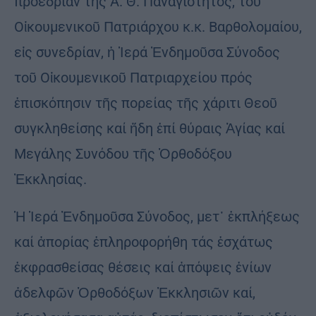
προεδρίαν τῆς Α. Θ. Παναγιότητος, τοῦ
Οἰκουμενικοῦ Πατριάρχου κ.κ. Βαρθολομαίου,
εἰς συνεδρίαν, ἡ Ἱερά Ἐνδημοῦσα Σύνοδος
τοῦ Οἰκουμενικοῦ Πατριαρχείου πρός
ἐπισκόπησιν τῆς πορείας τῆς χάριτι Θεοῦ
συγκληθείσης καί ἤδη ἐπί θύραις Ἁγίας καί
Μεγάλης Συνόδου τῆς Ὀρθοδόξου
Ἐκκλησίας.
Ἡ Ἱερά Ἐνδημοῦσα Σύνοδος, μετ᾿ ἐκπλήξεως
καί ἀπορίας ἐπληροφορήθη τάς ἐσχάτως
ἐκφρασθείσας θέσεις καί ἀπόψεις ἐνίων
ἀδελφῶν Ὀρθοδόξων Ἐκκλησιῶν καί,