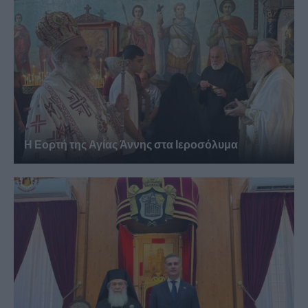
Η Εορτή της Αγίας Άννης στα Ιεροσόλυμα