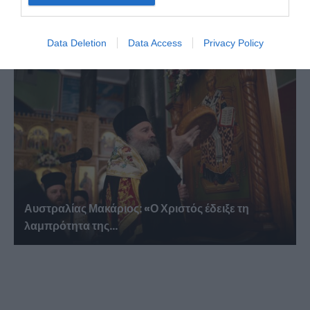
Χειροτονία Διακόνου από τον Αρχιεπίσκοπο
Αυστραλίας στην Ιερά...
Data Deletion
Data Access
Privacy Policy
Αυστραλίας Μακάριος: «Ο Χριστός έδειξε τη
λαμπρότητα της...