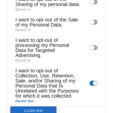
information by third parties on the IAB’s list
Sharing of my personal data.
Opted In
of downstream participants. This
information may also be disclosed by us to
I want to opt-out of the Sale
of my Personal Data.
third parties on the
IAB’s List of
Opted In
Downstream Participants
that may further
I want to opt-out of
disclose it to other third parties.
Οικ. Πατριάρχης: “Εντός του Ναού, μαθαίνουμε να
processing my Personal
βλέπουμε...
Data for Targeted
Advertising.
Opted In
I want to opt-out of
Collection, Use, Retention,
Sale, and/or Sharing of my
Personal Data that Is
Unrelated with the Purposes
for which it was collected.
Opted Out
CONFIRM