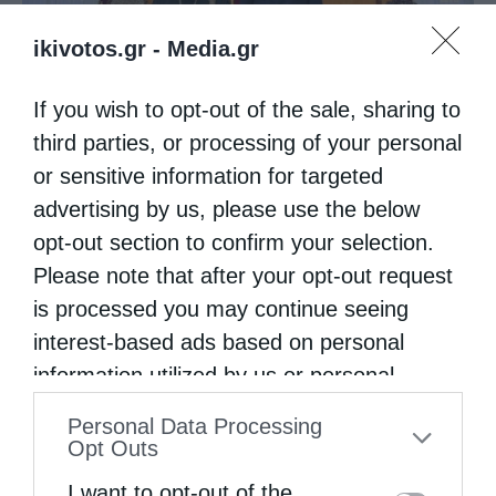
Ο νέος Πρέσβυς της Γεωργίας στο Πατριαρχείο
ikivotos.gr -
Media.gr
Ιεροσολύμων
If you wish to opt-out of the sale, sharing to
third parties, or processing of your personal
or sensitive information for targeted
advertising by us, please use the below
opt-out section to confirm your selection.
Please note that after your opt-out request
is processed you may continue seeing
interest-based ads based on personal
information utilized by us or personal
Ισχυροί οι δεσμοί Ιερουσαλήμ και Μόσχας – Ο...
information disclosed to third parties prior
Personal Data Processing
to your opt-out. You may separately opt-out
Opt Outs
of the further disclosure of your personal
I want to opt-out of the