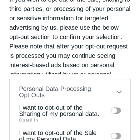
third parties, or processing of your personal
or sensitive information for targeted
advertising by us, please use the below
opt-out section to confirm your selection.
Please note that after your opt-out request
is processed you may continue seeing
interest-based ads based on personal
information utilized by us or personal
Κορίνθου Παύλος: Να γίνουμε μέτοχοι του φωτός
της...
information disclosed to third parties prior
Personal Data Processing
to your opt-out. You may separately opt-out
Opt Outs
of the further disclosure of your personal
I want to opt-out of the
information by third parties on the IAB’s list
Sharing of my personal data.
Opted In
of downstream participants. This
information may also be disclosed by us to
I want to opt-out of the Sale
of my Personal Data.