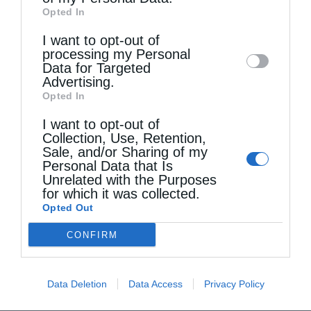
third parties on the
IAB’s List of
Opted In
Downstream Participants
that may further
I want to opt-out of
disclose it to other third parties.
processing my Personal
Πανήγυρη Ιερού Καθεδρικού Ναού
Data for Targeted
Μεταμορφώσεως του Σωτήρος στο...
Advertising.
Opted In
I want to opt-out of
Collection, Use, Retention,
Sale, and/or Sharing of my
Personal Data that Is
Unrelated with the Purposes
for which it was collected.
Opted Out
CONFIRM
Πανηγυρικός Εσπερινός Μεταμορφώσεως του
Σωτήρος στο Αρκαλοχώρι
Data Deletion
Data Access
Privacy Policy