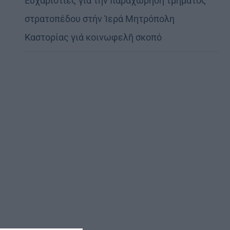
Εὐχαριστίες γιά τήν παραχώρηση τμήματος
στρατοπέδου στήν Ἱερά Μητρόπολη
Καστορίας γιά κοινωφελῆ σκοπό