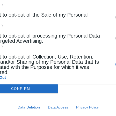
In
ιουργία ειδικής επιτροπής για την εξέταση του
t to opt-out of the Sale of my Personal
ος των Θρησκευτικών και στις δύο βαθμίδες,
 ολοκλήρωσε εντός των προηγούμενων
In
η παραδοθεί στο υπουργείο Παιδείας. Ο Νίκος
t to opt-out of processing my Personal Data
argeted Advertising.
ζήτημα, πριν από τη σύσταση της επιτροπής,
In
ί με την αντιπροσωπία της Ιεράς Συνόδου της
t to opt-out of Collection, Use, Retention,
 and/or Sharing of my Personal Data that Is
ρόμενους φορείς».
ated with the Purposes for which it was
cted.
φορέας για να εισηγηθεί το περιεχόμενο και τον
Out
ΕΠ, το οποίο με τη σειρά του θα παρουσιάσει τη
CONFIRM
Data Deletion
Data Access
Privacy Policy
υπουργού Παιδείας είναι οι προϋποθέσεις βάσει