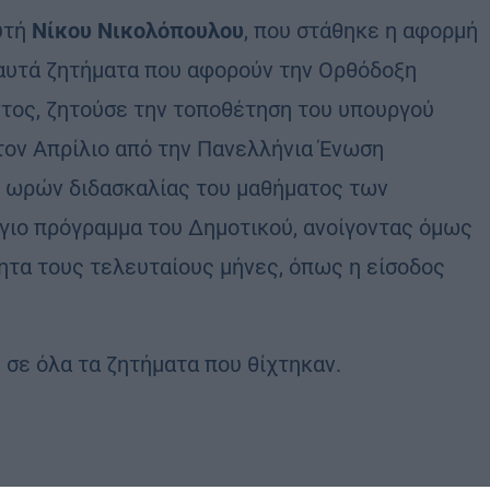
υτή
Νίκου Νικολόπουλου
, που στάθηκε η αφορμή
 καυτά ζητήματα που αφορούν την Ορθόδοξη
ντος, ζητούσε την τοποθέτηση του υπουργού
στον Απρίλιο από την Πανελλήνια Ένωση
 ωρών διδασκαλίας του μαθήματος των
ιο πρόγραμμα του Δημοτικού, ανοίγοντας όμως
τητα τους τελευταίους μήνες, όπως η είσοδος
σε όλα τα ζητήματα που θίχτηκαν.