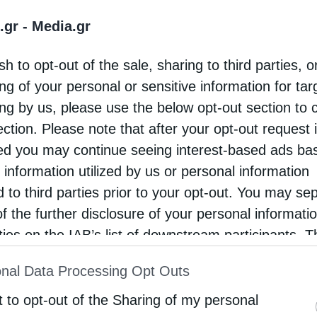
.gr -
Media.gr
υργικών του καθηκόντων, ο νέος υπουργός
οιήσεων στο μάθημα των Θρησκευτικών, με
sh to opt-out of the sale, sharing to third parties, o
χε «ξενίσει» και είχε προκαλέσει αρκετές
ng of your personal or sensitive information for ta
ing by us, please use the below opt-out section to 
ection. Please note that after your opt-out request 
παιδευτικής Πολιτικής) είναι η αναβάθμιση του
d you may continue seeing interest-based ads ba
 εν λόγω μαθήματος, όπως γινόταν πάντα και
 information utilized by us or personal information
d to third parties prior to your opt-out. You may se
ενα, ώστε να ανανεωθεί και να εμπλουτιστεί με
of the further disclosure of your personal informati
αίδευσης. Είναι σαφές ότι και ως προς το
rties on the IAB’s list of downstream participants. T
θεσμικά ακριβώς μια διαδικασία διαλόγου και
ion may also be disclosed by us to third parties on
nal Data Processing Opt Outs
άσματα».
st of Downstream Participants
that may further discl
rd parties.
t to opt-out of the Sharing of my personal
 σχετικά με τις παρεμβάσεις της ηγεσίας,