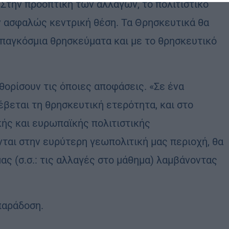
«Στην προοπτική των αλλαγών, το πολιτιστικό
ν ασφαλώς κεντρική θέση. Τα Θρησκευτικά θα
 παγκόσμια θρησκεύματα και με το θρησκευτικό
αθορίσουν τις όποιες αποφάσεις. «Σε ένα
έβεται τη θρησκευτική ετερότητα, και στο
κής και ευρωπαϊκής πολιτιστικής
νται στην ευρύτερη γεωπολιτική μας περιοχή, θα
ς (σ.σ.: τις αλλαγές στο μάθημα) λαμβάνοντας
παράδοση.