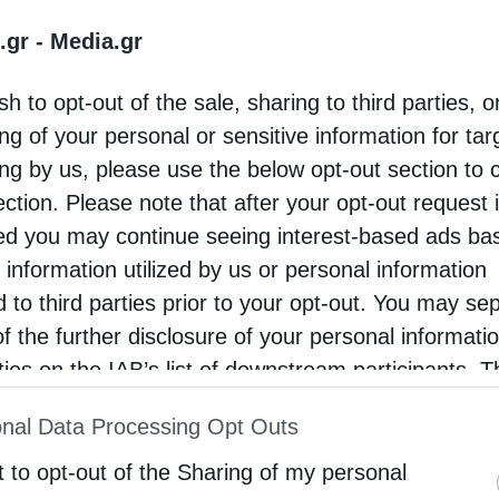
αν τρεις σταυροί, του Κυρίου και των δύο
.gr -
Media.gr
sh to opt-out of the sale, sharing to third parties, o
Πατριάρχη Μακάριο, ο οποίος στις 14
ng of your personal or sensitive information for ta
λγοθά και τον τοποθέτησε στον Ναό της
ing by us, please use the below opt-out section to 
ection. Please note that after your opt-out request 
πάνω από τον Πανάγιο Τάφο και ο οποίος σώζεται
d you may continue seeing interest-based ads ba
 information utilized by us or personal information
εηλάτησαν και κατέστρεψαν τα ιερά προσκυνήματα
d to third parties prior to your opt-out. You may se
of the further disclosure of your personal informati
ν μετέφεραν στη χώρα τους.
rties on the IAB’s list of downstream participants. T
ν Τίμιο Σταυρό, οι Πέρσες τον θεώρησαν μαγικό
ion may also be disclosed by us to third parties on
nal Data Processing Opt Outs
st of Downstream Participants
that may further discl
αν, χωρίς να γνωρίζουν την πραγματική του φύση
rd parties.
t to opt-out of the Sharing of my personal