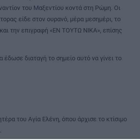
ναντίον του Μαξεντίου κοντά στη Ρώμη. Οι
τορας είδε στον ουρανό, μέρα μεσημέρι, το
 και την επιγραφή «ΕΝ ΤΟΥΤΩ ΝΙΚΑ», επίσης
 έδωσε διαταγή το σημείο αυτό να γίνει το
τέρα του Αγία Ελένη, όπου άρχισε το κτίσιμο
.