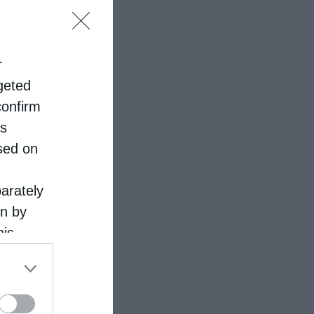
r
rgeted
confirm
is
sed on
parately
on by
his
 the
ose it to