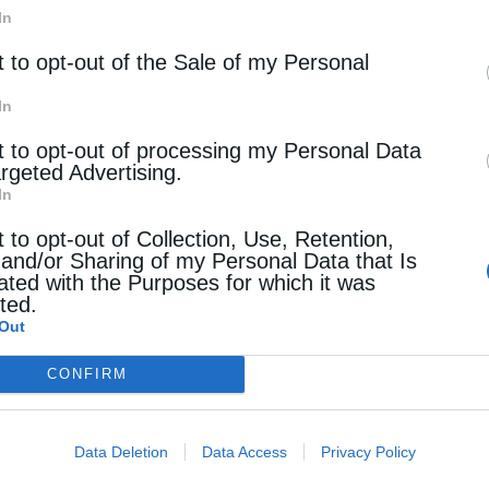
In
ναντίον των Περσών παρέλαβε τον Τίμιο Σταυρό
t to opt-out of the Sale of my Personal
χης Ζαχαρίας τον ύψωσε εκ νέου στον Ναό της
In
t to opt-out of processing my Personal Data
argeted Advertising.
αυρός του Χριστού ανήκει σε όλη την
In
σει το Τίμιο Ξύλο και να το διανείμει σε όλη την
t to opt-out of Collection, Use, Retention,
 and/or Sharing of my Personal Data that Is
ated with the Purposes for which it was
cted.
Out
CONFIRM
Data Deletion
Data Access
Privacy Policy
νούσας είναι αυτό του Σταυρού, καθώς η χώρα