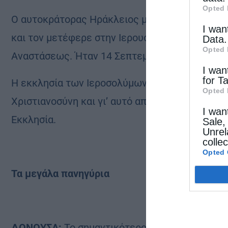
Opted 
Ο αυτοκράτορας Ηράκλειος μετά τη νίκη του ε
I wan
και τον μετέφερε στην Ιερουσαλήμ. Ο Πατριάρ
Data.
Opted 
Αναστάσεως. Ήταν 14 Σεπτεμβρίου του 626.
I wan
for T
Η εκκλησία των Ιεροσολύμων θεώρησε ότι ο Στ
Opted 
Χριστιανοσύνη και γι’ αυτό αποφάσισε να τεμαχί
I wan
Εκκλησία.
Sale,
Unrel
colle
Opted 
Τα μεγάλα πανηγύρια
ΔΟΝΟΥΣΑ:
Το σημαντικότερο πανηγύρι της Δο