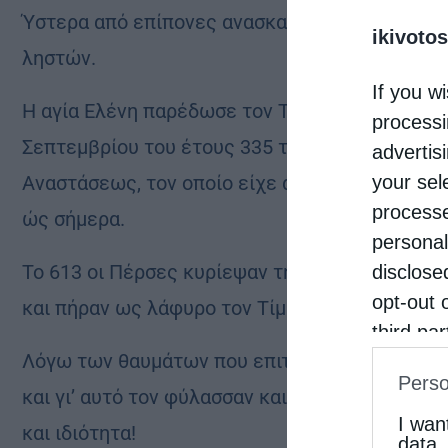
Ύστερα από επίπονες ανασκαφές τελικά βρέθηκ
ikivotos
ληστών.
If you wi
Η αγία Ελένη παρέδωσε τον Τίμιο Σταυρό στον 
processi
Σεπτεμβρίου του έτους 335 τον ύψωσε στον Γο
advertis
your sel
Αναστάσεως, τον οποίο είχε ανεγείρει η αγία 
processe
ώς σήμερα.
personal
Το 613 οι Πέρσες κυρίεψαν την Παλαιστίνη, λ
disclose
opt-out 
και πήραν ως λάφυρο τον Τίμιο Σταυρό και το
third pa
Λόγω των θαυμάτων που επιτελούνταν χάρη στο
informat
Perso
IAB’s Li
και γι’ αυτό τον φύλασσαν και τον προσκυνούσ
other thi
I wan
και ιδιότητα!
data.