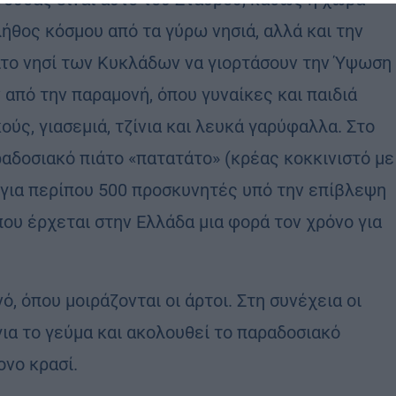
ήθος κόσμου από τα γύρω νησιά, αλλά και την
ιτο νησί των Κυκλάδων να γιορτάσουν την Ύψωση
 από την παραμονή, όπου γυναίκες και παιδιά
ύς, γιασεμιά, τζίνια και λευκά γαρύφαλλα. Στο
αδοσιακό πιάτο «πατατάτο» (κρέας κοκκινιστό με
 για περίπου 500 προσκυνητές υπό την επίβλεψη
ου έρχεται στην Ελλάδα μια φορά τον χρόνο για
, όπου μοιράζονται οι άρτοι. Στη συνέχεια οι
ια το γεύμα και ακολουθεί το παραδοσιακό
ονο κρασί.