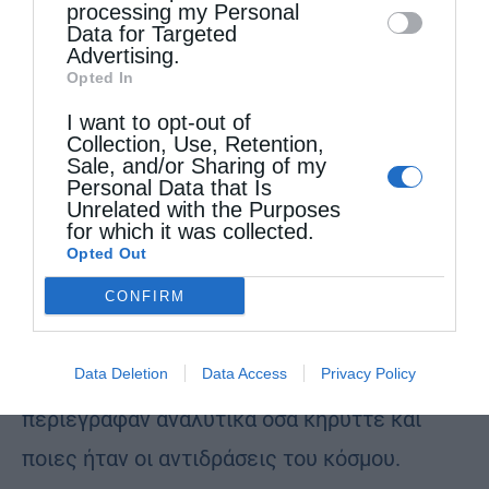
processing my Personal
Data for Targeted
Advertising.
Opted In
I want to opt-out of
Collection, Use, Retention,
Sale, and/or Sharing of my
Παπουλάκο, εκτός των πιστών, τον άκουγαν,
Personal Data that Is
Unrelated with the Purposes
όπως ήταν φυσικό, και κάποιοι λειτουργοί
for which it was collected.
Opted Out
του κράτους, όπως νομάρχες, δάσκαλοι και
CONFIRM
αστυνομικοί, που έσπευσαν να ενημερώσουν
την κυβέρνηση για την επικίνδυνη δράση
Data Deletion
Data Access
Privacy Policy
του. Στις επιστολές που έστελναν
περιέγραφαν αναλυτικά όσα κήρυττε και
ποιες ήταν οι αντιδράσεις του κόσμου.