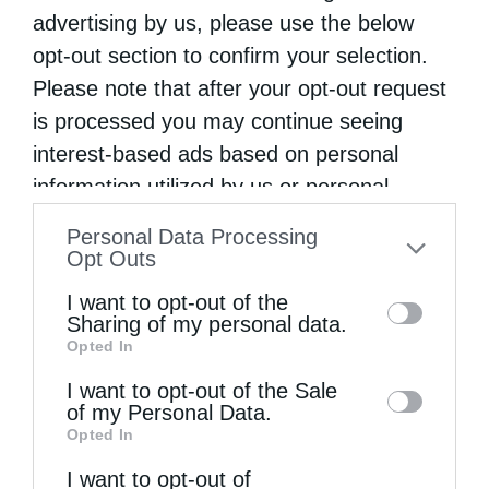
Συνόδου. Στα κηρύγματά του αποκαλούσε
advertising by us, please use the below
τον βασιλιά «ψωριάρικο γίδι» και έλεγε ότι
opt-out section to confirm your selection.
Please note that after your opt-out request
έπρεπε «να βαπτισθεί ή να εξοριστεί».
is processed you may continue seeing
Τον
interest-based ads based on personal
information utilized by us or personal
information disclosed to third parties prior
Personal Data Processing
to your opt-out. You may separately opt-out
Opt Outs
of the further disclosure of your personal
I want to opt-out of the
information by third parties on the IAB’s list
Sharing of my personal data.
Opted In
of downstream participants. This
information may also be disclosed by us to
I want to opt-out of the Sale
of my Personal Data.
third parties on the
IAB’s List of
Opted In
Downstream Participants
that may further
I want to opt-out of
disclose it to other third parties.