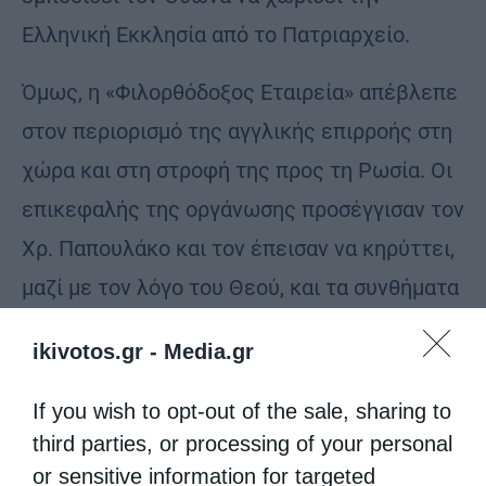
Ελληνική Εκκλησία από το Πατριαρχείο.
Όμως, η «Φιλορθόδοξος Εταιρεία» απέβλεπε
στον περιορισμό της αγγλικής επιρροής στη
χώρα και στη στροφή της προς τη Ρωσία. Οι
επικεφαλής της οργάνωσης προσέγγισαν τον
Χρ. Παπουλάκο και τον έπεισαν να κηρύττει,
μαζί με τον λόγο του Θεού, και τα συνθήματα
της «Εταιρείας».
ikivotos.gr -
Media.gr
Η επιρροή τους στον γέροντα ήταν τέτοια,
If you wish to opt-out of the sale, sharing to
που σύντομα εκείνος μετατράπηκε σε
third parties, or processing of your personal
μεγάλο εχθρό του Όθωνος και της Ιεράς
or sensitive information for targeted