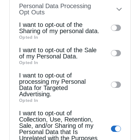
information disclosed to third parties prior
Personal Data Processing
to your opt-out. You may separately opt-out
Opt Outs
of the further disclosure of your personal
Άγιος Παΐσιος: Η γλυκύτητα της πνευματικής ζωής
I want to opt-out of the
information by third parties on the IAB’s list
Sharing of my personal data.
Opted In
of downstream participants. This
information may also be disclosed by us to
I want to opt-out of the Sale
of my Personal Data.
third parties on the
IAB’s List of
Opted In
Downstream Participants
that may further
I want to opt-out of
disclose it to other third parties.
processing my Personal
Data for Targeted
Advertising.
Opted In
I want to opt-out of
Ψαλίδι στη γλώσσα
Collection, Use, Retention,
Sale, and/or Sharing of my
Personal Data that Is
Unrelated with the Purposes