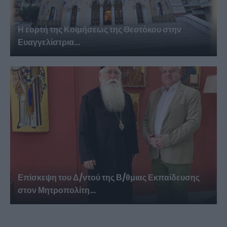
Η εορτή της Κοιμήσεως της Θεοτόκου στην
Ευαγγελίστρια...
Επίσκεψη του Δ/ντού της Β/θμιας Εκπαίδευσης
στον Μητροπολίτη...