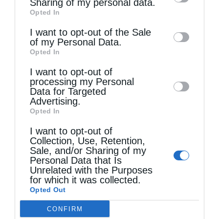
Sharing of my personal data.
Opted In
of downstream participants. This
information may also be disclosed by us to
I want to opt-out of the Sale
of my Personal Data.
third parties on the
IAB’s List of
Opted In
Downstream Participants
that may further
I want to opt-out of
disclose it to other third parties.
processing my Personal
Data for Targeted
Advertising.
Opted In
Η Εορτή της Μεταμορφώσεως στη Σάμο
I want to opt-out of
Collection, Use, Retention,
Sale, and/or Sharing of my
Personal Data that Is
Unrelated with the Purposes
for which it was collected.
Opted Out
CONFIRM