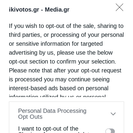
ikivotos.gr -
Media.gr
ΆΓΙΟΣ ΙΆΚΩΒΟΣ
ΜΗΤΡΌΠΟΛΗ ΣΠΆΡΤΗΣ
If you wish to opt-out of the sale, sharing to
third parties, or processing of your personal
0
ΜΟΙΡΑΣΟΥ
or sensitive information for targeted
advertising by us, please use the below
opt-out section to confirm your selection.
Προηγούμενο άρθρο
Please note that after your opt-out request
Συγχαρητήρια Ομπάμα για την 25η επέτειο από την εκλογή
is processed you may continue seeing
του Πατριάρχη Βαρθολομαίου
interest-based ads based on personal
Επόμενο άρθρο
information utilized by us or personal
Τιμήθηκε η 104η επέτειος της απελευθέρωσης της
Χαλάστρας
information disclosed to third parties prior
Personal Data Processing
to your opt-out. You may separately opt-out
Opt Outs
of the further disclosure of your personal
ΔΕΙΤΕ ΕΠΙΣΗΣ
I want to opt-out of the
information by third parties on the IAB’s list