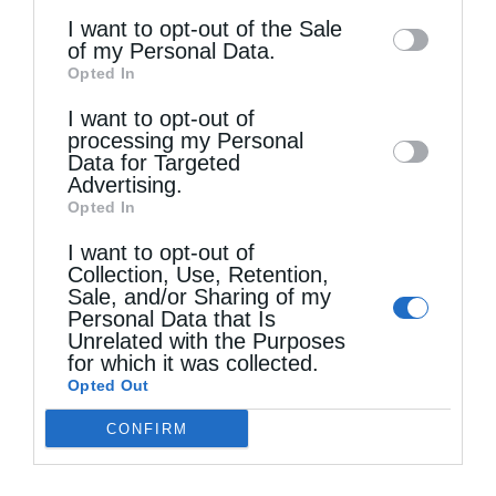
3. Η αναζήτηση της ειρήνης προϋποθέτει
information may also be disclosed by us to
I want to opt-out of the Sale
of my Personal Data.
σταθερή υπεράσπιση και ενδυνάμωση της
third parties on the
IAB’s List of
Opted In
Downstream Participants
that may further
δικαιοσύνης.
Ανέκαθεν, ιδιαίτερα όμως στην
I want to opt-out of
disclose it to other third parties.
εποχή μας, προβάλλει με εκρηκτικούς
processing my Personal
Data for Targeted
τρόπους η σχέση που έχει η ειρήνη με τη
Advertising.
Opted In
δικαιοσύνη. Ο δεσμός αυτός απαντά σε
πολλά θρησκεύματα. Ειλικρινής πόθος για
I want to opt-out of
Collection, Use, Retention,
την ειρήνη σε τοπικό και παγκόσμιο επίπεδο,
Sale, and/or Sharing of my
Personal Data that Is
εκφράζεται με την αληθινή επιθυμία και με
Unrelated with the Purposes
for which it was collected.
αγώνα για τη δικαιοσύνη. Ένας άδικος
Opted Out
κόσμος δεν μπορεί να είναι ειρηνικός.
CONFIRM
Σήμερα, ειρήνη και δικαιοσύνη έχουν
προσλάβει ένα ακόμη συνώνυμο: ανάπτυξη.