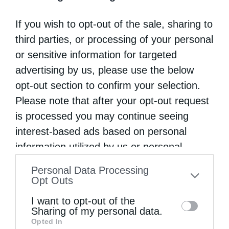
υφήλιο. Η νέα γενιά, όλως ιδιαιτέρως,
If you wish to opt-out of the sale, sharing to
χρειάζεται μία συνειδητή αγωγή ειρήνης, η
third parties, or processing of your personal
οποία να τροφοδοτείται και να εμπνέεται
or sensitive information for targeted
από πνευματικές θρησκευτικές πηγές.
advertising by us, please use the below
opt-out section to confirm your selection.
Please note that after your opt-out request
is processed you may continue seeing
Όλοι όσοι συνειδητά θρησκεύουμε
interest-based ads based on personal
οφείλουμε να διερευνήσουμε και να
information utilized by us or personal
προωθήσουμε μία ειρηνική θεολογία και
information disclosed to third parties prior
Personal Data Processing
ανθρωπολογία
to your opt-out. You may separately opt-out
Opt Outs
of the further disclosure of your personal
I want to opt-out of the
information by third parties on the IAB’s list
Sharing of my personal data.
Opted In
of downstream participants. This