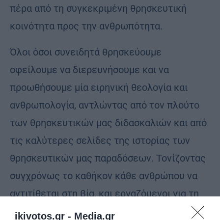
πέρα από τη συγκεκριμένη θρησκευτική
κοινότητα προς την ανθρωπότητα.
Όλοι όσοι συνειδητά θρησκεύουμε
οφείλουμε να διερευνήσουμε και να
προωθήσουμε μία ειρηνική θεολογία και
ανθρωπολογία, αντλώντας από τον πλούτο
των θρησκευτικών μας διδασκαλιών και από
τις καλύτερες σελίδες της ιστορίας των
θρησκευτικών μας παραδόσεων. Τονίζοντας
συγχρόνως το καθήκον κάθε ανθρώπου να
αντιτίθεται στη βία, και εργαζόμενοι για τη
συμφιλίωση και τη διαρκή ειρήνη στην
ikivotos.gr -
Media.gr