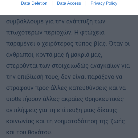
Data Deletion
Data Access
Privacy Policy
Και όλοι μας μπορούμε και οφείλουμε να
συμβάλλουμε για την ανάπτυξη των
πτωχότερων περιοχών. Η φτώχεια
παραμένει ο χειρότερος τύπος βίας. Όταν οι
άνθρωποι, κοντά μας ή μακριά μας,
στερούνται των στοιχειωδώς αναγκαίων για
την επιβίωσή τους, δεν είναι παράξενο να
στραφούν προς άλλες κατευθύνσεις και να
υιοθετήσουν άλλες ακραίες θρησκευτικές
αντιλήψεις για τη επίτευξη μιας δίκαιης
κοινωνίας και τη νοηματοδότηση της ζωής
και του θανάτου.