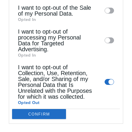
information may also be disclosed by us to
I want to opt-out of the Sale
Ευτυχώς, πρόσφατα το Εφετείον Πειραιώς
of my Personal Data.
third parties on the
IAB’s List of
μάς ηθώωσε και έληξε ένα μέρος της
Opted In
Downstream Participants
that may further
περιπέτειάς μας. Δυστυχώς, από το κράτος
I want to opt-out of
disclose it to other third parties.
processing my Personal
δεν έχουμε καμίαν βοήθειαν. Φέτος, μόνον
Data for Targeted
Advertising.
τα δύο αυτά ιδρύματα επλήρωσαν φόρον
Opted In
εισοδήματος 70.000 ευρώ και ΕΝΦΙΑ 85.000
I want to opt-out of
ευρώ. Τελευταία μας επεβλήθη φόρος 3‰
Collection, Use, Retention,
Sale, and/or Sharing of my
επί του Προϋπολογισμού, διά να
Personal Data that Is
Unrelated with the Purposes
λειτουργήσει -λέει- η Διεύθυνσις
for which it was collected.
Opted Out
Κληροδοτημάτων, η οποία κατά τον νόμον
πρέπει να εγκρίνει και να προσδιορίσει το
CONFIRM
ποσόν των εκμισθώσεων ακινήτων, το