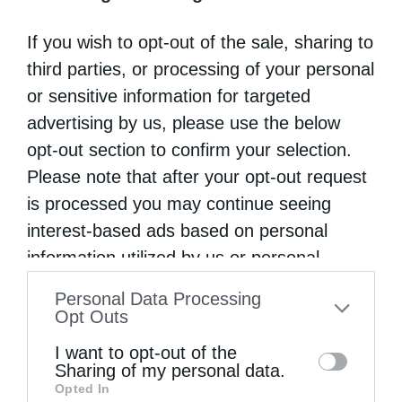
ακτινοδιαγνωστικών εργαστηρίων,
If you wish to opt-out of the sale, sharing to
υπερήχων, μαστογραφίας, οστικής μάζας,
third parties, or processing of your personal
ακτινολογικού, υπάρχει και αξονικός
or sensitive information for targeted
τομογράφος, πράγμα σπάνιο για πολλά νησιά
advertising by us, please use the below
opt-out section to confirm your selection.
και δυστυχώς λείπει και από μεγάλα
Please note that after your opt-out request
νοσοκομεία των μεγάλων πόλεων.
is processed you may continue seeing
interest-based ads based on personal
Δι’ όλα αυτά ο Μητροπολίτης κατεδικάσθη
information utilized by us or personal
εις φυλάκισιν ενός έτους, διότι τα
information disclosed to third parties prior
οδοιπορικά που προσφέρονταν εις
Personal Data Processing
to your opt-out. You may separately opt-out
Opt Outs
εθελοντάς εξ Αθηνών ιατρούς εθεωρήθησαν
of the further disclosure of your personal
I want to opt-out of the
ως μισθός και άρα απόκρυψη φορολογητέας
information by third parties on the IAB’s list
Sharing of my personal data.
Opted In
of downstream participants. This
ύλης και ο πρόεδρος εσύρθη στα δικαστήρια.