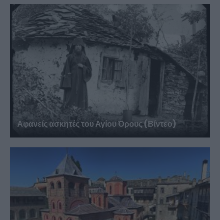
Αφανείς ασκητές του Αγίου Όρους (Βίντεο)