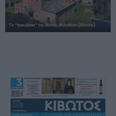
Το “Ιακωβάκι” της Μονής Φιλοθέου (Βίντεο)