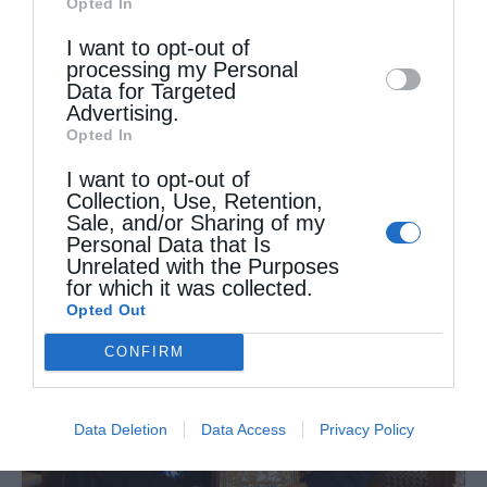
Opted In
Downstream Participants
that may further
Βαρνάβας και ο πολιτικός διοικητής του
I want to opt-out of
disclose it to other third parties.
Αγίου Όρους Αρίστος Κασμίρογλου και έξω
processing my Personal
Data for Targeted
από τον Ιερό Ναό του Πρωτάτου τα μέλη της
Advertising.
Opted In
Ιεράς Κοινότητας.
I want to opt-out of
Collection, Use, Retention,
Sale, and/or Sharing of my
Personal Data that Is
Unrelated with the Purposes
for which it was collected.
Opted Out
CONFIRM
Data Deletion
Data Access
Privacy Policy