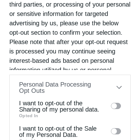
third parties, or processing of your personal
δε, σε όσους κυβερνούν είπε ότι αυτοί
or sensitive information for targeted
πρέπει να κυβερνούν με την αγάπη και όχι με
advertising by us, please use the below
τη βία. Απευθυνόμενος στον Πρόεδρο της
opt-out section to confirm your selection.
Νέας Δημοκρατίας, για τη θέση που κατέχει,
Please note that after your opt-out request
is processed you may continue seeing
τον κάλεσε να σταθεί στο ύψος των
interest-based ads based on personal
περιστάσεων.
information utilized by us or personal
information disclosed to third parties prior
Ο κ. Μητσοτάκης έφτασε στην πρωτεύουσα
Personal Data Processing
to your opt-out. You may separately opt-out
Opt Outs
του Αγίου Όρους, τις Καρυές, λίγα λεπτά
of the further disclosure of your personal
I want to opt-out of the
μετά τις 12 και έγινε δεκτός με
information by third parties on the IAB’s list
Sharing of my personal data.
κωδωνοκρουσίες, όπως ορίζει το
Opted In
of downstream participants. This
πρωτόκολλο του Αγίου Όρους. Στην πλατεία
information may also be disclosed by us to
I want to opt-out of the Sale
of my Personal Data.
third parties on the
IAB’s List of
τον υποδέχτηκαν ο πρωτεπιστάτης