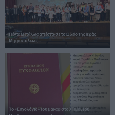
Πέντε Μετάλλια απέσπασε το Ωδείο της Ιεράς
Μητροπόλεως...
Το «Ευχολόγιο» του μακαριστού Τιμοθέου