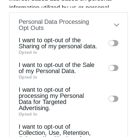
information utilized by us or personal
information disclosed to third parties prior
Personal Data Processing
to your opt-out. You may separately opt-out
Opt Outs
of the further disclosure of your personal
I want to opt-out of the
information by third parties on the IAB’s list
Sharing of my personal data.
Opted In
of downstream participants. This
information may also be disclosed by us to
I want to opt-out of the Sale
of my Personal Data.
third parties on the
IAB’s List of
Opted In
Downstream Participants
that may further
I want to opt-out of
disclose it to other third parties.
processing my Personal
Data for Targeted
Advertising.
Opted In
I want to opt-out of
Collection, Use, Retention,