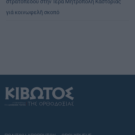
στρατοπέδου στήν Ἱερά Μητρόπολη Καστορίας
γιά κοινωφελῆ σκοπό