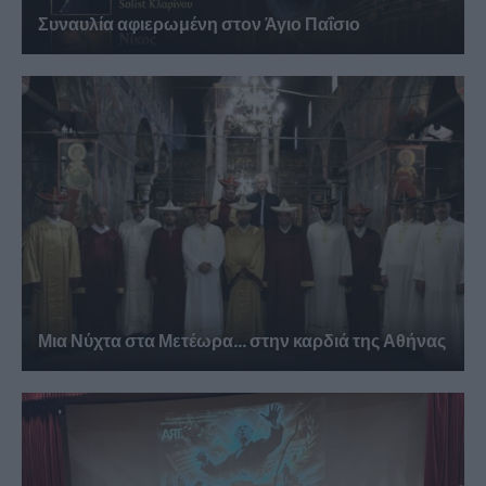
Συναυλία αφιερωμένη στον Άγιο Παΐσιο
Μια Νύχτα στα Μετέωρα… στην καρδιά της Αθήνας