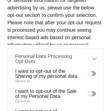
or sensitive information for targeted
advertising by us, please use the below
opt-out section to confirm your selection.
Please note that after your opt-out request
is processed you may continue seeing
interest-based ads based on personal
information utilized by us or personal
information disclosed to third parties prior
Personal Data Processing
to your opt-out. You may separately opt-out
Opt Outs
of the further disclosure of your personal
I want to opt-out of the
information by third parties on the IAB’s list
Sharing of my personal data.
Opted In
of downstream participants. This
information may also be disclosed by us to
I want to opt-out of the Sale
of my Personal Data.
third parties on the
IAB’s List of
Opted In
Downstream Participants
that may further