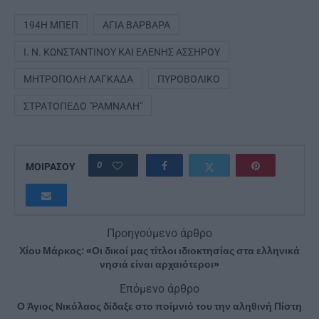
194Η ΜΠΕΠ
ΑΓΊΑ ΒΑΡΒΆΡΑ
Ι. Ν. ΚΩΝΣΤΑΝΤΊΝΟΥ ΚΑΙ ΕΛΈΝΗΣ ΑΣΣΉΡΟΥ
ΜΗΤΡΌΠΟΛΗ ΛΑΓΚΑΔΆ
ΠΥΡΟΒΟΛΙΚΌ
ΣΤΡΑΤΌΠΕΔΟ "ΡΆΜΝΑΛΗ"
0
ΜΟΙΡΑΣΟΥ
Προηγούμενο άρθρο
Χίου Μάρκος: «Οι δικοί μας τίτλοι ιδιοκτησίας στα ελληνικά
νησιά είναι αρχαιότεροι»
Επόμενο άρθρο
Ο Άγιος Νικόλαος δίδαξε στο ποίμνιό του την αληθινή Πίστη