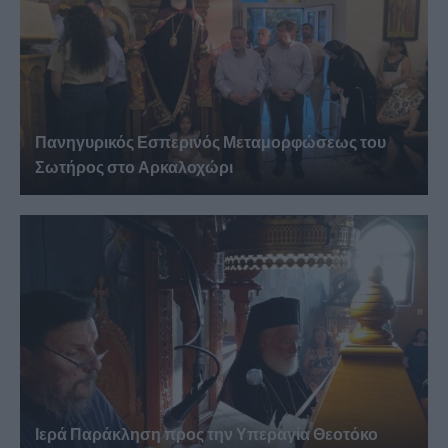
Πανηγυρικός Εσπερινός Μεταμορφώσεως του
Σωτήρος στο Αρκαλοχώρι
Ιερά Παράκληση προς την Υπεραγία Θεοτόκο