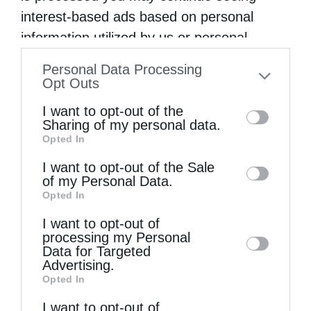
interest-based ads based on personal
information utilized by us or personal
information disclosed to third parties prior
Personal Data Processing
to your opt-out. You may separately opt-out
Opt Outs
of the further disclosure of your personal
I want to opt-out of the
information by third parties on the IAB’s list
Sharing of my personal data.
Opted In
of downstream participants. This
information may also be disclosed by us to
I want to opt-out of the Sale
of my Personal Data.
third parties on the
IAB’s List of
Opted In
Downstream Participants
that may further
I want to opt-out of
disclose it to other third parties.
processing my Personal
Data for Targeted
Advertising.
Opted In
I want to opt-out of