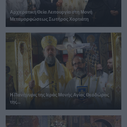
Αρχιερατική Θεία Λειτουργία στη Μονή
Μεταμορφώσεως Σωτήρος Χορτιάτη
Η Πανήγυρις της Ιεράς Μονής Αγίας Θεοδώρας
της...