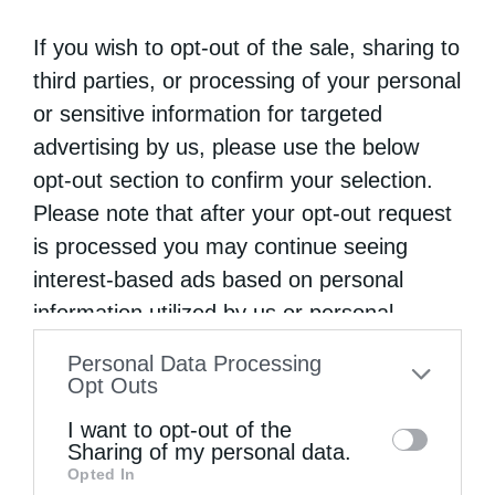
If you wish to opt-out of the sale, sharing to
0
ΜΟΙΡΑΣΟΥ
third parties, or processing of your personal
or sensitive information for targeted
advertising by us, please use the below
Προηγούμενο άρθρο
Στην Όσσα τίμησαν με μεγάλη γιορτή την Αγία Κυράννη
opt-out section to confirm your selection.
Please note that after your opt-out request
Επόμενο άρθρο
Θεοφάνεια στον ποταμό Κονγκό!
is processed you may continue seeing
interest-based ads based on personal
information utilized by us or personal
ΔΕΙΤΕ ΕΠΙΣΗΣ
information disclosed to third parties prior
Personal Data Processing
to your opt-out. You may separately opt-out
Opt Outs
of the further disclosure of your personal
I want to opt-out of the
information by third parties on the IAB’s list
Sharing of my personal data.
Opted In
of downstream participants. This