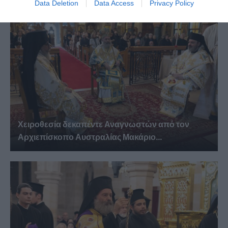
Data Deletion
Data Access
Privacy Policy
Χειροθεσία δεκαπέντε Αναγνωστών από τον
Αρχιεπίσκοπο Αυστραλίας Μακάριο...