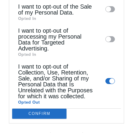
information may also be disclosed by us to
I want to opt-out of the Sale
of my Personal Data.
third parties on the
IAB’s List of
Opted In
Downstream Participants
that may further
I want to opt-out of
disclose it to other third parties.
Αυστραλίας Μακάριος: «Ο Χριστός έδειξε τη
processing my Personal
λαμπρότητα της...
Data for Targeted
Advertising.
Opted In
I want to opt-out of
Collection, Use, Retention,
Sale, and/or Sharing of my
Personal Data that Is
Unrelated with the Purposes
for which it was collected.
Opted Out
CONFIRM
Ιεροσολύμων Θεόφιλος: Να μιμηθούμε την
παρρησία των Αγίων...