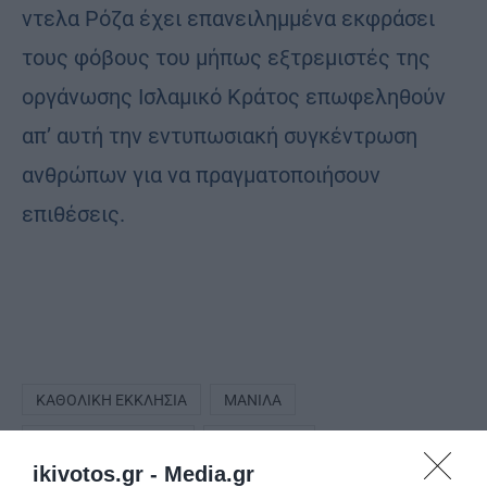
ντελα Ρόζα έχει επανειλημμένα εκφράσει
τους φόβους του μήπως εξτρεμιστές της
οργάνωσης Ισλαμικό Κράτος επωφεληθούν
απ’ αυτή την εντυπωσιακή συγκέντρωση
ανθρώπων για να πραγματοποιήσουν
επιθέσεις.
ΚΑΘΟΛΙΚΉ ΕΚΚΛΗΣΊΑ
ΜΑΝΊΛΑ
ΜΑΎΡΟΣ ΝΑΖΩΡΑΊΟΣ
ΦΙΛΙΠΠΊΝΕΣ
ikivotos.gr -
Media.gr