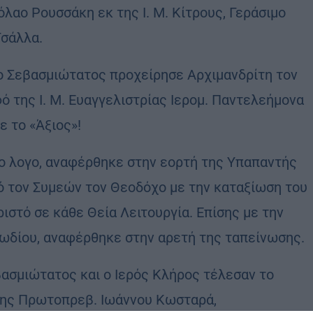
όλαο Ρουσσάκη εκ της Ι. Μ. Κίτρους, Γεράσιμο
Τσάλλα.
 ο Σεβασμιώτατος προχείρησε Αρχιμανδρίτη τον
ό της Ι. Μ. Ευαγγελιστρίας Ιερομ. Παντελεήμονα
ε το «Άξιος»!
ο λογο, αναφέρθηκε στην εορτή της Υπαπαντής
ό τον Συμεών τον Θεοδόχο με την καταξίωση του
ριστό σε κάθε Θεία Λειτουργία. Επίσης με την
ριωδίου, αναφέρθηκε στην αρετή της ταπείνωσης.
βασμιώτατος και ο Ιερός Κλήρος τέλεσαν το
της Πρωτοπρεβ. Ιωάννου Κωσταρά,