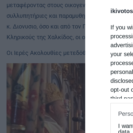
μεταφέροντας στους οικογενείς του, την πρεσβ
ikivotos
συλλυπητήριες και παραμυθητικές ευχές, τόσ
κ. Διονυσιο, όσο και από τον Πρωτοσύγγελό το
If you wi
processi
Κληρικούς της Χαλκίδος, οι οποίοι ιδιαιτέρως 
advertis
Oι Ιερές Ακολουθίες μετεδόθησαν από τον Ρα
your sel
processe
personal
disclose
opt-out 
third pa
informat
Perso
IAB’s Li
other thi
I wan
data.