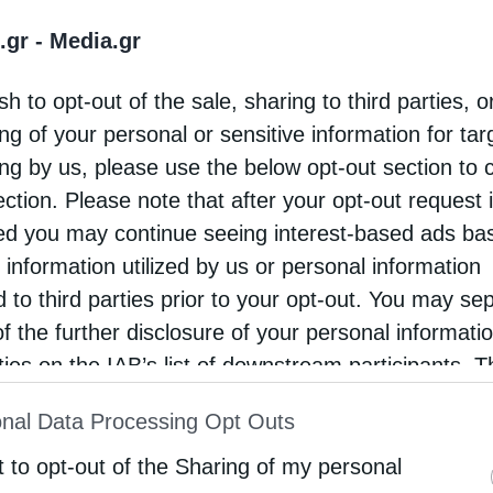
υτέρα Αικατερίνη και τα παιδιά της,
.gr -
Media.gr
ο από τον Σεβασμιώτατο Μητροπολίτη Κορίνθου
υ Αρχιμ. Νικόδημο Ευσταθίου και άλλους
sh to opt-out of the sale, sharing to third parties, o
ng of your personal or sensitive information for ta
σέβονταν και αγαπούσαν τον μακαριστό π. Ιωάννη.
ing by us, please use the below opt-out section to 
διοφωνικό Σταθμό της Ιεράς Μητροπόλεως.
ection. Please note that after your opt-out request 
d you may continue seeing interest-based ads ba
 information utilized by us or personal information
d to third parties prior to your opt-out. You may se
of the further disclosure of your personal informati
rties on the IAB’s list of downstream participants. T
ion may also be disclosed by us to third parties on
nal Data Processing Opt Outs
st of Downstream Participants
that may further discl
rd parties.
t to opt-out of the Sharing of my personal