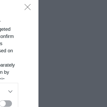
r
rgeted
confirm
is
sed on
parately
on by
his
 the
ose it to