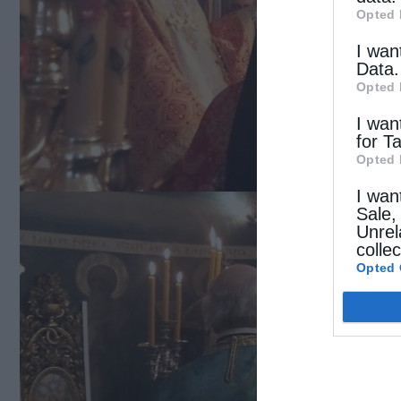
Opted 
I wan
Data.
Opted 
I wan
for T
Opted 
I wan
Sale,
Unrel
colle
Opted 