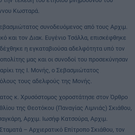
 την τέλεση του ετησίου μνημοσύνου του
ννου Κωσταρά.
Σεβασμιώτατος συνοδευόμενος από τους Αρχιμ.
κό και τον Διακ. Ευγένιο Τσάλλα, επισκέφθηκε
ποδέχθηκε η εγκαταβιούσα αδελφότητα υπό τον
οπολίτης μας και οι συνοδοί του προσεκύνησαν
αρίκι της Ι. Μονής, ο Σεβασμιώτατος
 όλους τους αδελφούς της Μονής.
τατος κ. Χρυσόστομος χοροστάτησε στον Όρθρο
εθλίου της Θεοτόκου (Παναγίας Λιμνιάς) Σκιάθου,
αγκάρη, Αρχιμ. Ιωσήφ Κατσούρα, Αρχιμ.
Σταματά – Αρχιερατικό Επίτροπο Σκιάθου, τον