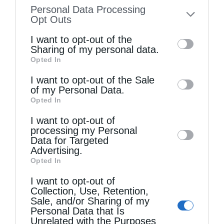
information disclosed to third parties prior
Personal Data Processing
to your opt-out. You may separately opt-out
Opt Outs
of the further disclosure of your personal
I want to opt-out of the
information by third parties on the IAB’s list
Sharing of my personal data.
Opted In
of downstream participants. This
information may also be disclosed by us to
I want to opt-out of the Sale
of my Personal Data.
third parties on the
IAB’s List of
Opted In
Downstream Participants
that may further
I want to opt-out of
disclose it to other third parties.
processing my Personal
Data for Targeted
Advertising.
Opted In
I want to opt-out of
Collection, Use, Retention,
Sale, and/or Sharing of my
Personal Data that Is
Unrelated with the Purposes