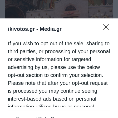
ikivotos.gr -
Media.gr
If you wish to opt-out of the sale, sharing to
third parties, or processing of your personal
Ετήσιο Μνημόσυνο του Αοιδίμου Μητροπολίτου
Κορίνθου κυρού Διονυσίου...
or sensitive information for targeted
advertising by us, please use the below
opt-out section to confirm your selection.
Please note that after your opt-out request
is processed you may continue seeing
interest-based ads based on personal
information utilized by us or personal
information disclosed to third parties prior