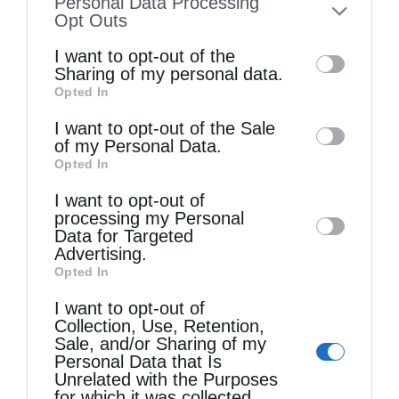
Personal Data Processing
to your opt-out. You may separately opt-out
Opt Outs
Χειροθεσία Πνευματικού και Οικονόμου στις
of the further disclosure of your personal
I want to opt-out of the
Πινακάτες
information by third parties on the IAB’s list
Sharing of my personal data.
Opted In
of downstream participants. This
information may also be disclosed by us to
I want to opt-out of the Sale
of my Personal Data.
third parties on the
IAB’s List of
Opted In
Downstream Participants
that may further
I want to opt-out of
disclose it to other third parties.
processing my Personal
Data for Targeted
Advertising.
Opted In
Η Εορτή του Αγίου Καλλινίκου στην Καστοριά
I want to opt-out of
(ΦΩΤΟ)
Collection, Use, Retention,
Sale, and/or Sharing of my
Personal Data that Is
Unrelated with the Purposes
for which it was collected.