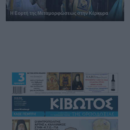
Η Εορτή της Μεταμορφώσεως στην Κέρκυρα