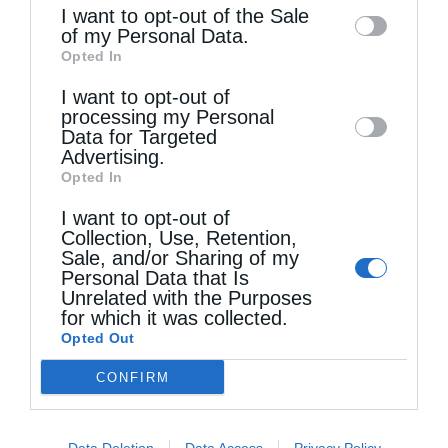
information may also be disclosed by us to
I want to opt-out of the Sale
of my Personal Data.
third parties on the
IAB’s List of
Αυστραλίας Μακάριος: «Ο Χριστός έδειξε τη
Opted In
Downstream Participants
that may further
λαμπρότητα της...
I want to opt-out of
disclose it to other third parties.
processing my Personal
Data for Targeted
Advertising.
Opted In
I want to opt-out of
Collection, Use, Retention,
Sale, and/or Sharing of my
Personal Data that Is
Unrelated with the Purposes
for which it was collected.
Opted Out
Ιεροσολύμων Θεόφιλος: Να μιμηθούμε την
παρρησία των Αγίων...
CONFIRM