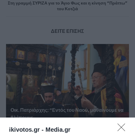
Στη γραμμή ΣΥΡΙΖΑ για το Άγιο Φως και η κίνηση “Πράττω”
του Κοτζιά
ΔΕΙΤΕ ΕΠΙΣΗΣ
Οικ. Πατριάρχης: “Εντός του Ναού, μαθαίνουμε να
βλέπουμε...
ikivotos.gr -
Media.gr