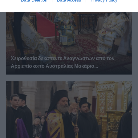
Data Deletion
Data Access
Privacy Policy
Χειροθεσία δεκαπέντε Αναγνωστών από τον
Αρχιεπίσκοπο Αυστραλίας Μακάριο...