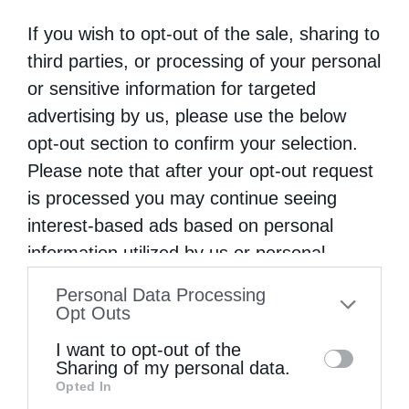
If you wish to opt-out of the sale, sharing to
third parties, or processing of your personal
or sensitive information for targeted
advertising by us, please use the below
opt-out section to confirm your selection.
Please note that after your opt-out request
Χειροτονία Διακόνου από τον Αρχιεπίσκοπο
is processed you may continue seeing
Αυστραλίας στην Ιερά...
interest-based ads based on personal
information utilized by us or personal
information disclosed to third parties prior
Personal Data Processing
to your opt-out. You may separately opt-out
Opt Outs
of the further disclosure of your personal
I want to opt-out of the
information by third parties on the IAB’s list
Sharing of my personal data.
Opted In
of downstream participants. This