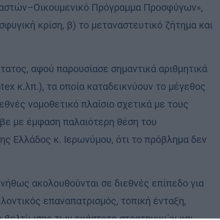
αστών–Οικουμενικό Πρόγραμμα Προσφύγων»,
σφυγική κρίση, β) το μεταναστευτικό ζήτημα και
τατος, αφού παρουσίασε σημαντικά αριθμητικά
tex κ.λπ.), τα οποία καταδεικνύουν το μέγεθος
θνές νομοθετικό πλαίσιο σχετικά με τους
αβε με έμφαση παλαιότερη θέση του
ς Ελλάδος κ. Ιερωνύμου, ότι το πρόβλημα δεν
υνήθως ακολουθούνται σε διεθνές επίπεδο για
λοντικός επαναπατρισμός, τοπική ένταξη,
ς βελτίωσης των εκάστοτε στρατηγικών και