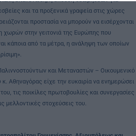
εσβείες και τα προξενικά γραφεία στις χώρες
ειάζονται προστασία να μπορούν να εισέρχονται
ξη χωρών στην γειτονιά της Ευρώπης που
ι κάποια από τα μέτρα, η ανάληψη των οποίων
ρίσιμη».
Παλιννοστούντων και Μεταναστών – Οικουμενικό
κ. Αθηναγόρας είχε την ευκαιρία να ενημερώσει
 του, τις ποικίλες πρωτοβουλίες και συνεργασίες
τις μελλοντικές στοχεύσεις του.
ητροπολίτου Γουμενίσσης, Αξιουπόλεως και