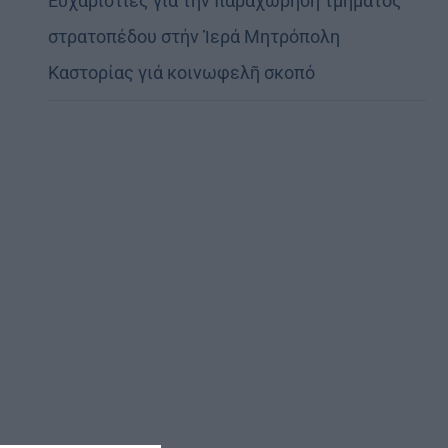
Εὐχαριστίες γιά τήν παραχώρηση τμήματος
στρατοπέδου στήν Ἱερά Μητρόπολη
Καστορίας γιά κοινωφελῆ σκοπό