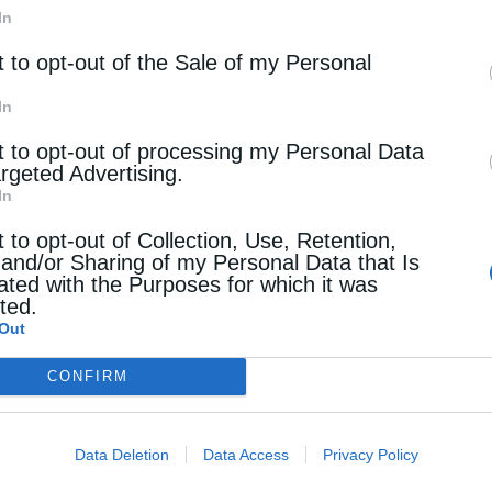
In
ατεξοχήν μετανάστης, ο οποίος «μεταναστεύει»
t to opt-out of the Sale of my Personal
 να τον προσλάβει και να τον μεταμορφώσει.
In
είριση της προσφυγικής κρίσης είπε: «Για την
t to opt-out of processing my Personal Data
argeted Advertising.
ται συλλογική και μακροπρόθεσμη ανταπόκριση
In
επίπεδο που θα βασίζεται στις αρχές της
t to opt-out of Collection, Use, Retention,
 την διασφάλιση της αξιοπρέπειας των
 and/or Sharing of my Personal Data that Is
ated with the Purposes for which it was
σης αναγκαία είναι η επίδειξη αυθεντικής
cted.
Out
των κρατών μελών της Ε.Ε. αλλά και χωρών
 καταγραφής στις χώρες της πρώτης γραμμής και
CONFIRM
κκίνηση της διαδικασίας της μετεγκατάστασης
 όσων δεν χρήζουν προστασίας, η επιτάχυνση
Data Deletion
Data Access
Privacy Policy
ειακή επανένωση, η έκδοση θεωρήσεων για