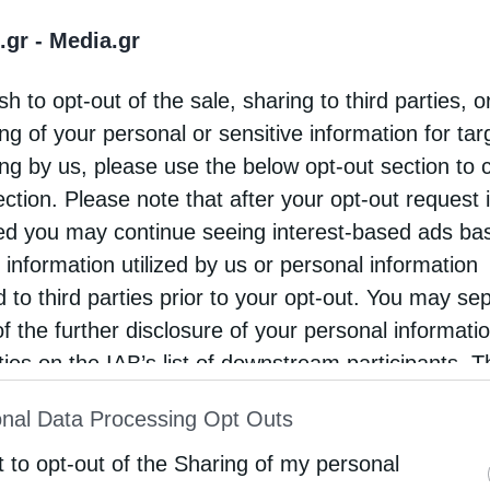
στική θέαση του ζητήματος και τις
.gr -
Media.gr
κινώντας από τη θεμελιώδη θεολογική παραδοχή,
sh to opt-out of the sale, sharing to third parties, o
ή και ανεπανάληπτη εικόνα του Θεού, που αξίζει
ng of your personal or sensitive information for ta
οντας ότι φαινόμενα των ημερών, όπως ο
ing by us, please use the below opt-out section to 
ρισμό, παθολογική φοβία και νέκρωση των
ection. Please note that after your opt-out request 
d you may continue seeing interest-based ads ba
 information utilized by us or personal information
τημα, ο Σεβασμιώτατος παρουσίασε τις έννοιες
d to third parties prior to your opt-out. You may se
ους διεθνείς οργανισμούς, επιχείρησε μια
of the further disclosure of your personal informati
rties on the IAB’s list of downstream participants. T
κυμάτων και των σχετικών πρωτοβουλιών της
ion may also be disclosed by us to third parties on
ωπαϊκή διάσταση του προβλήματος και ανέπτυξε
nal Data Processing Opt Outs
st of Downstream Participants
that may further discl
ις δράσεις της Εκκλησίας μας στο θέμα αυτό, οι
rd parties.
t to opt-out of the Sharing of my personal
ματική αλήθεια, ότι ο ίδιος ο Κύριός μας, το