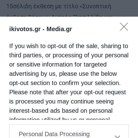
15σέλιδη έκθεση με τίτλο «Συνοπτική
έκθεση θέσεων Αντρέα Πιτσιλλίδη και
σύντομα σχόλια για το σκεπτικό επιλογής
ikivotos.gr -
Media.gr
των συγκεκριμένων αποσπασμάτων», που
If you wish to opt-out of the sale, sharing to
εστίαζε σε απόψεις που έχει διατυπώσει ο
third parties, or processing of your personal
πολιτικός, γύρω από τις εκτρώσεις, το γάμο,
or sensitive information for targeted
την ομοφυλοφιλία, τη νηστεία, τα μνημόσυνα
advertising by us, please use the below
opt-out section to confirm your selection.
και άλλα πολλά.
Please note that after your opt-out request
Ένα ακόμη επεισόδιο έγινε τον Απρίλιο, όταν
is processed you may continue seeing
interest-based ads based on personal
ο Α. Πιτσιλλίδης (πάλι σε τηλεοπτική
information utilized by us or personal
εκπομπή), είχε αναφερθεί με απρέπεια στο
information disclosed to third parties prior
πρόσωπο του Αρχιεπισκόπου Κύπρου
Personal Data Processing