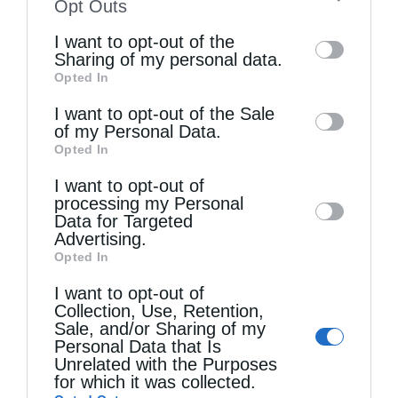
to your opt-out. You may separately opt-out
Opt Outs
ανοίγοντας νέο κύκλο σχολίων στην
of the further disclosure of your personal
I want to opt-out of the
κυπριακή κοινωνία.
information by third parties on the IAB’s list
Sharing of my personal data.
Opted In
of downstream participants. This
information may also be disclosed by us to
I want to opt-out of the Sale
of my Personal Data.
third parties on the
IAB’s List of
Opted In
Downstream Participants
that may further
I want to opt-out of
disclose it to other third parties.
processing my Personal
Data for Targeted
Advertising.
Opted In
I want to opt-out of
Collection, Use, Retention,
Sale, and/or Sharing of my
Personal Data that Is
Unrelated with the Purposes
for which it was collected.