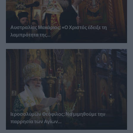
Αυστραλίας Μακάριος: «Ο Χριστός έδειξε τη
λαμπρότητα της...
Ιεροσολύμων Θεόφιλος: Να μιμηθούμε την
παρρησία των Αγίων...