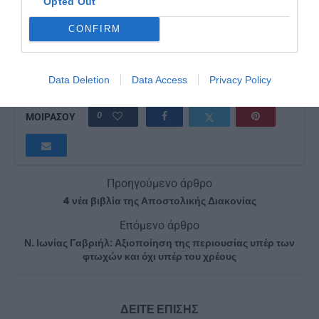
Opted Out
CONFIRM
ΕΚΚΛΗΣΊΑ ΚΎΠΡΟΥ
ΠΙΤΣΙΛΛΊΔΗΣ
Data Deletion
Data Access
Privacy Policy
0
ΜΟΙΡΑΣΟΥ
Προηγούμενο άρθρο
4 νέα βιβλία της Αποστολικής Διακονίας
Επόμενο άρθρο
Ν. Ιωνίας Γαβριήλ: Αξιοποίηση της περιουσίας υπέρ των
φτωχών και όχι υπέρ του χρέους
ΔΕΙΤΕ ΕΠΙΣΗΣ