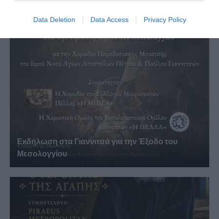
Ματθαιάκη επανακυκλοφορεί από...
Data Deletion
Data Access
Privacy Policy
Εκδήλωση στα Γιαννιτσά για την Έξοδο του
Μεσολογγίου