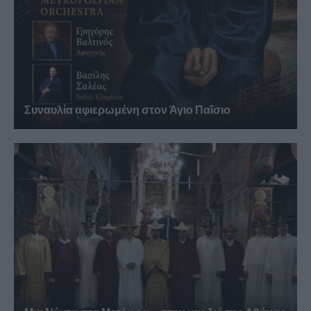
Συναυλία αφιερωμένη στον Άγιο Παΐσιο