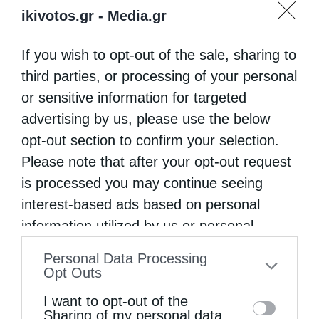
ikivotos.gr -
Media.gr
If you wish to opt-out of the sale, sharing to
third parties, or processing of your personal
or sensitive information for targeted
advertising by us, please use the below
opt-out section to confirm your selection.
ΑΠΟΣΤΟΛΉ
Please note that after your opt-out request
ΔΗΜΉΤΡΕΙΟ ΚΈΝΤΡΟ ΔΗΜΙΟΥΡΓΙΚΉΣ ΑΠΑΣΧΌΛΗΣΗΣ
is processed you may continue seeing
ΠΑΙΔΙΚΉ ΧΟΡΩΔΊΑ
ΣΥΝΑΥΛΊΑ
interest-based ads based on personal
information utilized by us or personal
information disclosed to third parties prior
0
Personal Data Processing
ΜΟΙΡΑΣΟΥ
to your opt-out. You may separately opt-out
Opt Outs
of the further disclosure of your personal
I want to opt-out of the
information by third parties on the IAB’s list
Sharing of my personal data.