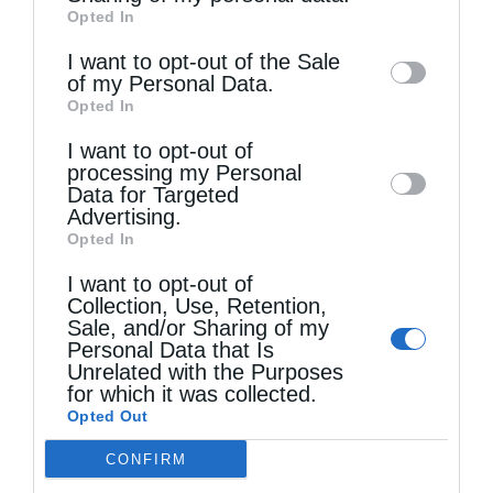
Προηγούμενο άρθρο
Opted In
of downstream participants. This
Αφορολόγητη η ακίνητη περιουσία του Αγίου Όρους
information may also be disclosed by us to
I want to opt-out of the Sale
Επόμενο άρθρο
of my Personal Data.
third parties on the
IAB’s List of
Δεκάδες χιλιάδες γεύματα σε οικογένειες των Ιωαννίνων
Opted In
Downstream Participants
that may further
προσέφερε η “Αποστολή”
I want to opt-out of
disclose it to other third parties.
processing my Personal
Data for Targeted
ΔΕΙΤΕ ΕΠΙΣΗΣ
Advertising.
Opted In
I want to opt-out of
Collection, Use, Retention,
Sale, and/or Sharing of my
Personal Data that Is
Unrelated with the Purposes
for which it was collected.
Opted Out
CONFIRM
Το “Ευχολόγιο” του μακαριστού Τιμοθέου