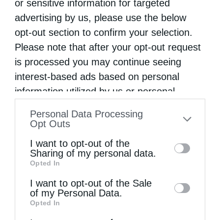
or sensitive information for targeted
advertising by us, please use the below
opt-out section to confirm your selection.
Please note that after your opt-out request
is processed you may continue seeing
interest-based ads based on personal
information utilized by us or personal
information disclosed to third parties prior
Personal Data Processing
to your opt-out. You may separately opt-out
Opt Outs
of the further disclosure of your personal
I want to opt-out of the
information by third parties on the IAB’s list
Sharing of my personal data.
Opted In
of downstream participants. This
information may also be disclosed by us to
I want to opt-out of the Sale
of my Personal Data.
third parties on the
IAB’s List of
Opted In
Downstream Participants
that may further