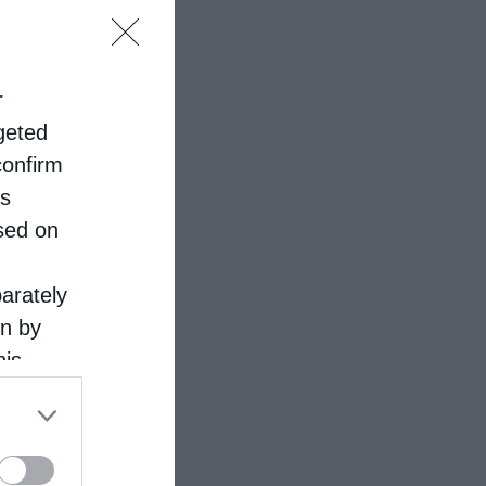
r
rgeted
confirm
is
sed on
parately
on by
his
 the
ose it to