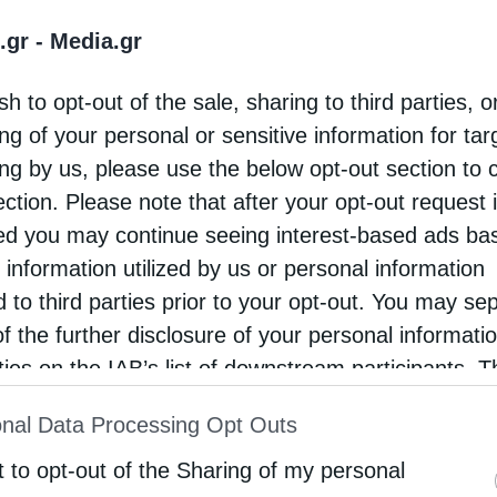
.gr -
Media.gr
sh to opt-out of the sale, sharing to third parties, o
ng of your personal or sensitive information for ta
ing by us, please use the below opt-out section to 
ection. Please note that after your opt-out request 
d you may continue seeing interest-based ads ba
 information utilized by us or personal information
d to third parties prior to your opt-out. You may se
of the further disclosure of your personal informati
rties on the IAB’s list of downstream participants. T
ion may also be disclosed by us to third parties on
nal Data Processing Opt Outs
st of Downstream Participants
that may further discl
rd parties.
t to opt-out of the Sharing of my personal