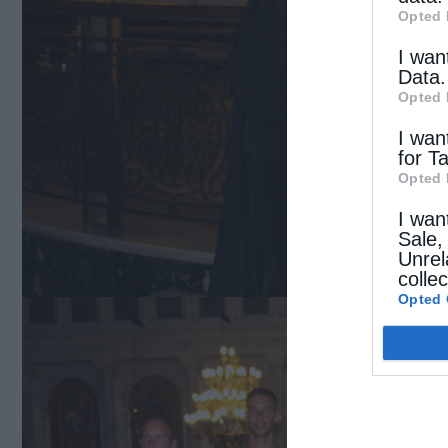
Opted 
I wan
Data.
Opted 
I wan
for T
Opted 
I wan
Sale,
Unrel
colle
Opted 