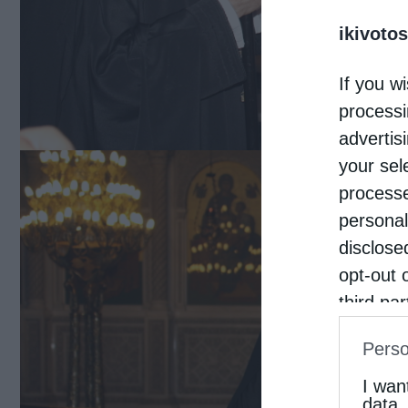
ikivotos
If you wi
processi
advertis
your sel
processe
personal
disclose
opt-out 
third pa
informat
Perso
IAB’s Li
other thi
I wan
data.