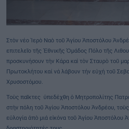
Στὸν νέο Ἱερὸ Ναὸ τοῦ Ἁγίου Ἀποστόλου Ἀνδρέ
επιτελεῖο τῆς Ἐθνικῆς Ὁμάδος Πόλο τῆς Λιθου
προσκυνήσουν τὴν Κάρα καὶ τὸν Σταυρὸ τοῦ μ
Πρωτοκλήτου καί νά λάβουν τήν εὐχή τοῦ Σεβ
Χρυσοστόμου.
Τοὺς παῖκτες ὑπεδέχθη ὁ Μητροπολίτης Πατρῶ
στὴν πόλη τοῦ Ἁγίου Ἀποστόλου Ἀνδρέου, τοὺς
εὐλογία ἀπὸ μιά εἰκόνα τοῦ Ἁγίου Ἀποστόλου Ἀ
δραστηριότητές τους.