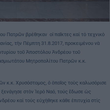
ου Πατρῶν βρέθηκαν οἱ παῖκτες καί τό τεχνικό
ανίας, τὴν Πέμπτη 31.8.2017, προκειμένου νὰ
αρτυρίου τοῦ Ἀποστόλου Ἀνδρέου τοῦ
ασμιωτάτου Μητροπολίτου Πατρῶν κ.κ.
ν κ.κ. Χρυσόστομος, ὁ ὁποῖος τοὺς καλωσόρισε
 ξενάγησε στὸν Ἱερὸ Ναό, τούς ἔδωσε ὡς
νδρέου καί τούς εὐχήθηκε κάθε ἐπιτυχία στίς