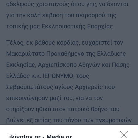
αδελφούς χριστιανούς όπου γης, να δέονται
για την καλή έκβαση του πειρασμού της
τοπικής μας Εκκλησιαστικής Επαρχίας.
Τέλος, εκ βάθους καρδίας, ευχαριστεί τον
Μακαριώτατο Προκαθήμενο της Ελλαδικής
Εκκλησίας, Αρχιεπίσκοπο Αθηνών και Πάσης
Ελλάδος κ.κ. ΙΕΡΩΝΥΜΟ, τους
Σεβασμιωτάτους αγίους Αρχιερείς που
επικοινώνησαν μαζί του, για να τον
στηρίξουν ηθικά στον πατρικό θρήνο που
βιώνει εξ αιτίας του πόνου των πνευματικών
του παιδιών, καθώς και για την υλική
ikivotos.gr -
Media.gr