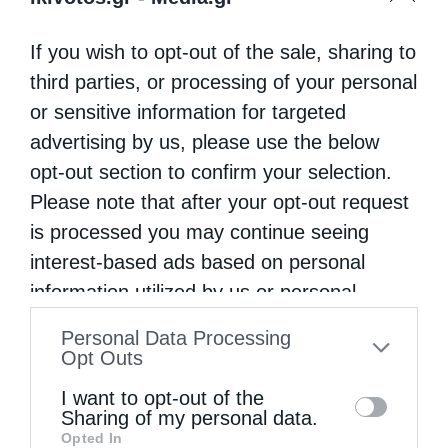
βοήθεια που προθυμοποιήθηκαν να
παράσχουν.
If you wish to opt-out of the sale, sharing to
third parties, or processing of your personal
Ακόμη ευχαριστεί όλους τους επωνύμους
or sensitive information for targeted
και ανωνύμους αδελφούς για την ηθική
advertising by us, please use the below
opt-out section to confirm your selection.
συμπαράστασή τους στην τραγωδία που
Please note that after your opt-out request
βιώνει η τοπική μας Εκκλησία, καθώς και
is processed you may continue seeing
οιονδήποτε βοήθησε και βοηθά με κάθε
interest-based ads based on personal
τρόπο τους πληγέντες αδελφούς μας.
information utilized by us or personal
information disclosed to third parties prior
Personal Data Processing
to your opt-out. You may separately opt-out
Opt Outs
ΔΥΤΙΚΉ ΑΤΤΙΚΉ
ΜΆΝΔΡΑ
of the further disclosure of your personal
I want to opt-out of the
ΜΗΤΡΌΠΟΛΗ ΜΕΓΆΡΩΝ
ΠΛΗΜΜΎΡΑ
information by third parties on the IAB’s list
Sharing of my personal data.
Opted In
of downstream participants. This
ΠΛΗΜΜΥΡΟΠΑΘΕΊΣ