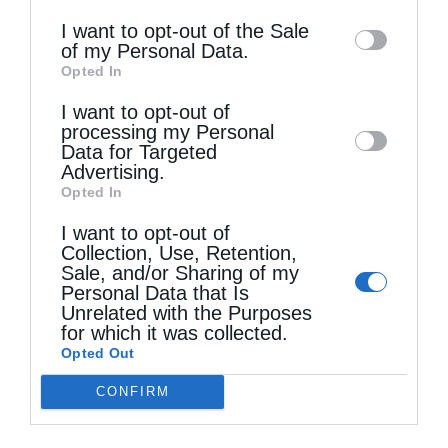
information may also be disclosed by us to
I want to opt-out of the Sale
of my Personal Data.
third parties on the
IAB’s List of
Opted In
0
ΜΟΙΡΑΣΟΥ
Downstream Participants
that may further
I want to opt-out of
disclose it to other third parties.
processing my Personal
Data for Targeted
Advertising.
Προηγούμενο άρθρο
Opted In
Ιερώνυμος: Θα συνδράμουμε στην ανακούφιση των
πληγέντων
I want to opt-out of
Επόμενο άρθρο
Collection, Use, Retention,
Sale, and/or Sharing of my
Στην Πάτρα λείψανο του Αγίου Σεραφείμ του Σάρωφ
Personal Data that Is
Unrelated with the Purposes
for which it was collected.
ΔΕΙΤΕ ΕΠΙΣΗΣ
Opted Out
CONFIRM