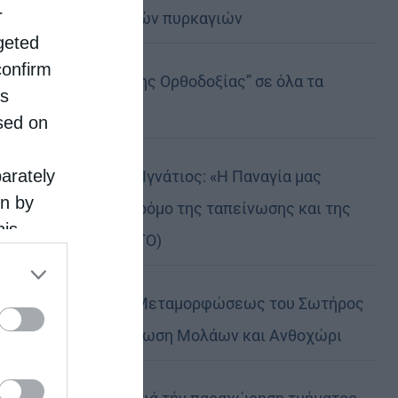
r
καταστροφικών πυρκαγιών
rgeted
confirm
Η “Κιβωτός της Ορθοδοξίας” σε όλα τα
is
περίπτερα
sed on
parately
Δημητριάδος Ιγνάτιος: «Η Παναγία μας
on by
δείχνει τον δρόμο της ταπείνωσης και της
his
σιωπής» (ΦΩΤΟ)
 the
ose it to
Η εορτή της Μεταμορφώσεως του Σωτήρος
σε Μεταμόρφωση Μολάων και Ανθοχώρι