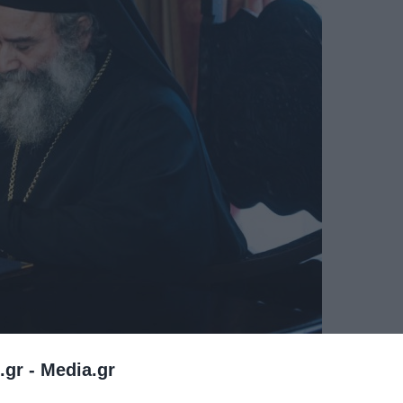
.gr -
Media.gr
ης Δημοκρατίας (ΠτΔ) Προκόπη Παυλόπουλου