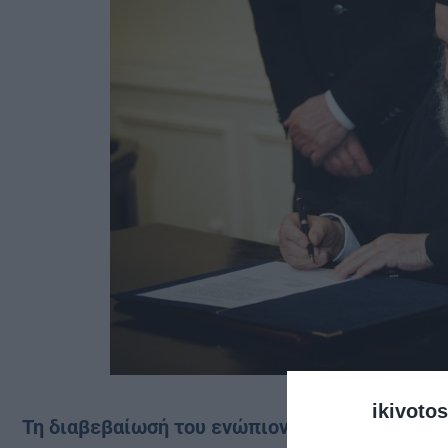
ikivotos
Τη διαβεβαίωσή του ενώπιον του Προέδρου τ