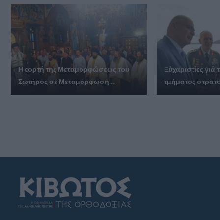
Η εορτή της Μεταμορφώσεως του
Εὐχαριστίες γι
Σωτήρος σε Μεταμόρφωση...
τμήματος στρατο