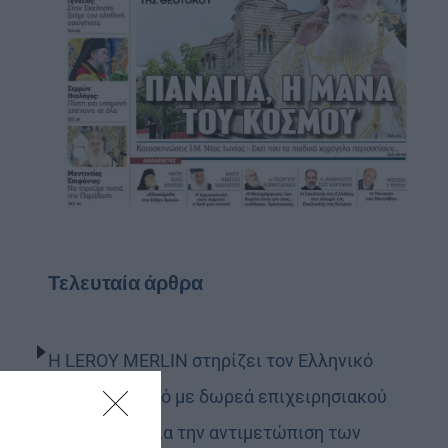
Τελευταία άρθρα
Η LEROY MERLIN στηρίζει τον Ελληνικό
Ερυθρό Σταυρό με δωρεά επιχειρησιακού
εξοπλισμού για την αντιμετώπιση των