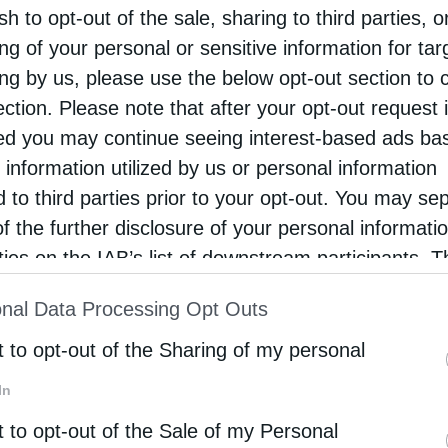
ομος Γ’, παρουσία του Αρχιεπισκόπου και του
sh to opt-out of the sale, sharing to third parties, o
ng of your personal or sensitive information for ta
ων Κώστα Γαβρόγλου.
ing by us, please use the below opt-out section to 
ection. Please note that after your opt-out request 
d you may continue seeing interest-based ads ba
 εκπληρώ τη θεία χάριτι τα αρχιερατικά μου
 information utilized by us or personal information
, τηρών απαρασαλεύτως τους ιερούς
d to third parties prior to your opt-out. You may se
of the further disclosure of your personal informati
 ιεράς Παραδόσεις, διαδηλώ δε υπακοήν εις το
rties on the IAB’s list of downstream participants. T
ion may also be disclosed by us to third parties on
nal Data Processing Opt Outs
στις 28 Μαρτίου στο Γύθειο.
st of Downstream Participants
that may further discl
rd parties.
t to opt-out of the Sharing of my personal
In
ΥΛΌΠΟΥΛΟΣ
ΠΡΌΕΔΡΟΣ ΤΗΣ ΔΗΜΟΚΡΑΤΊΑΣ
ΣΎΝΤΑΓΜΑ
t to opt-out of the Sale of my Personal