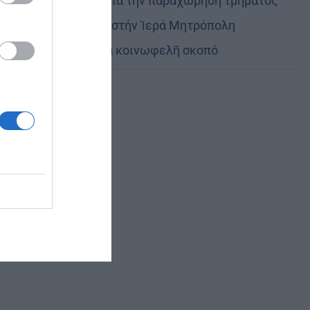
Εὐχαριστίες γιά τήν παραχώρηση τμήματος
στρατοπέδου στήν Ἱερά Μητρόπολη
Καστορίας γιά κοινωφελῆ σκοπό