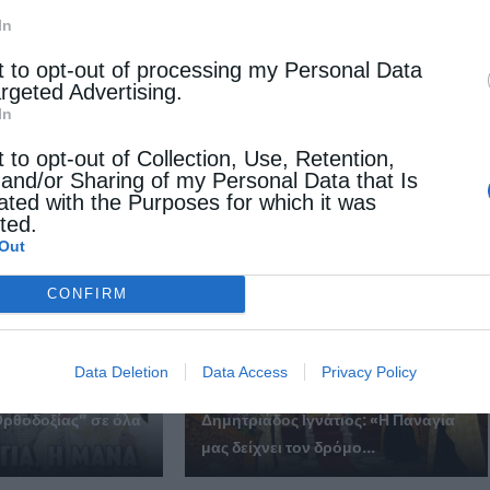
In
t to opt-out of processing my Personal Data
argeted Advertising.
Επόμενο άρθρο
In
Εκκλησία της Κρήτης: Οι αποφάσεις της Ιεράς Επαρχιακής
Συνόδου
t to opt-out of Collection, Use, Retention,
 and/or Sharing of my Personal Data that Is
ated with the Purposes for which it was
cted.
 ΕΠΙΣΗΣ
Out
CONFIRM
Data Deletion
Data Access
Privacy Policy
Ορθοδοξίας” σε όλα
Δημητριάδος Ιγνάτιος: «Η Παναγία
μας δείχνει τον δρόμο...